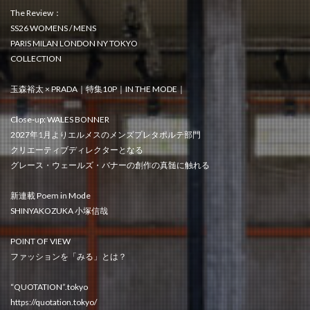
The Review：
SS26 WOMENS / MENS
PARIS MILAN LONDON NY TOKYO
COLLECTION
玉森裕太 × PRADA｜特集10P｜IN THE MODE｜
Close-up: WALES BONNER
2027年1月よりエルメスのメンズプレタポルテ部門
クリエーティブディレクターとなる
グレース・ウェールズ・バナーの創作の真髄に触れる
新連載 Poem in Mode
SHINYAKOZUKA 小塚信哉
POINT OF VIEW
ファッションを「みる」とは？
“QUOTATION”.tokyo
https://quotation.tokyo/