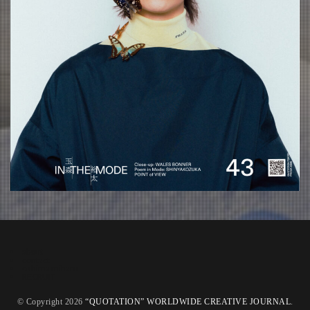
about
contact
oshima miharu
RECRUIT
© Copyright 2026
“QUOTATION” WORLDWIDE CREATIVE JOURNAL
.