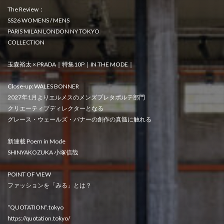
The Review：
SS26 WOMENS / MENS
PARIS MILAN LONDON NY TOKYO
COLLECTION
玉森裕太 × PRADA｜特集10P｜IN THE MODE｜
Close-up: WALES BONNER
2027年1月よりエルメスのメンズプレタポルテ部門
クリエーティブディレクターとなる
グレース・ウェールズ・バナーの創作の真髄に触れる
新連載 Poem in Mode
SHINYAKOZUKA 小塚信哉
POINT OF VIEW
ファッションを「みる」とは？
“QUOTATION”.tokyo
https://quotation.tokyo/