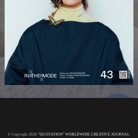
about
contact
oshima miharu
RECRUIT
© Copyright 2026
“QUOTATION” WORLDWIDE CREATIVE JOURNAL
.