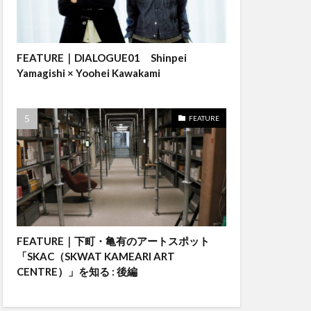
FEATURE｜DIALOGUE01 Shinpei
Yamagishi × Yoohei Kawakami
FEATURE
FEATURE｜下町・亀有のアートスポット
「SKAC（SKWAT KAMEARI ART
CENTRE）」を知る : 後編