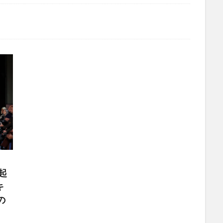
が起
キ
の