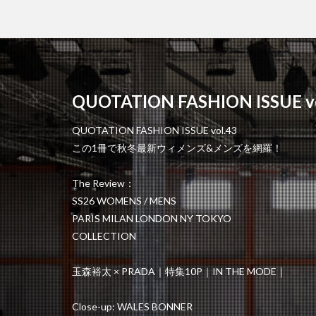
QUOTATION FASHION ISSUE vo
QUOTATION FASHION ISSUE vol.43
この1冊で秋冬最新ウィメンズ&メンズを網羅！
The Review：
SS26 WOMENS / MENS
PARIS MILAN LONDON NY TOKYO
COLLECTION
玉森裕太 × PRADA｜特集10P｜IN THE MODE｜
Close-up: WALES BONNER