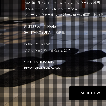
2027年1月よりエルメスのメンズプレタポルテ部門
クリエーティブディレクターとなる
グレース・ウェールズ・バナーの創作の真髄に触れる
新連載 Poem in Mode
SHINYAKOZUKA 小塚信哉
POINT OF VIEW
ファッションを「みる」とは？
“QUOTATION”.tokyo
https://quotation.tokyo/
SHOP NOW