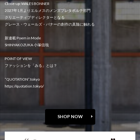
Close-up: WALES BONNER
2027年1月よりエルメスのメンズプレタポルテ部門
クリエーティブディレクターとなる
グレース・ウェールズ・バナーの創作の真髄に触れる
新連載 Poem in Mode
SHINYAKOZUKA 小塚信哉
POINT OF VIEW
ファッションを「みる」とは？
“QUOTATION”.tokyo
https://quotation.tokyo/
SHOP NOW