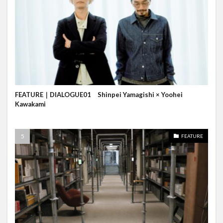
FEATURE｜DIALOGUE01 Shinpei Yamagishi × Yoohei
Kawakami
FEATURE