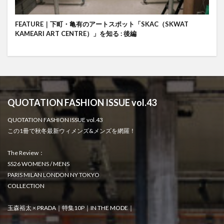
FEATURE｜下町・亀有のアートスポット「SKAC（SKWAT
KAMEARI ART CENTRE）」を知る : 後編
QUOTATION FASHION ISSUE vol.43
QUOTATION FASHION ISSUE vol.43
この1冊で秋冬最新ウィメンズ&メンズを網羅！
The Review：
SS26 WOMENS / MENS
PARIS MILAN LONDON NY TOKYO
COLLECTION
玉森裕太 × PRADA｜特集10P｜IN THE MODE｜