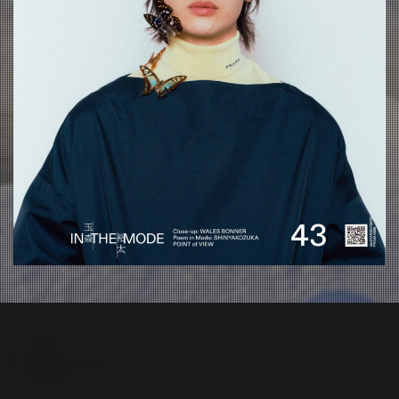
about
contact
oshima miharu
RECRUIT