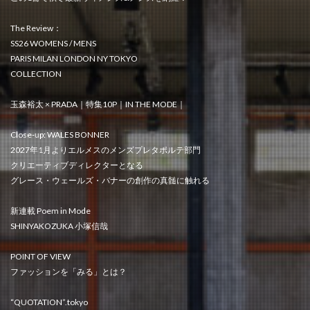
The Review：
SS26 WOMENS / MENS
PARIS MILAN LONDON NY TOKYO
COLLECTION
玉森裕太 × PRADA｜特集10P｜IN THE MODE｜
Close-up: WALES BONNER
2027年1月よりエルメスのメンズプレタポルテ部門
クリエーティブディレクターとなる
グレース・ウェールズ・バナーの創作の真髄に触れる
新連載 Poem in Mode
SHINYAKOZUKA 小塚信哉
POINT OF VIEW
ファッションを「みる」とは？
“QUOTATION”.tokyo