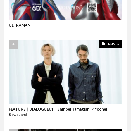
ULTRAMAN
FEATURE
FEATURE｜DIALOGUE01 Shinpei Yamagishi × Yoohei
Kawakami