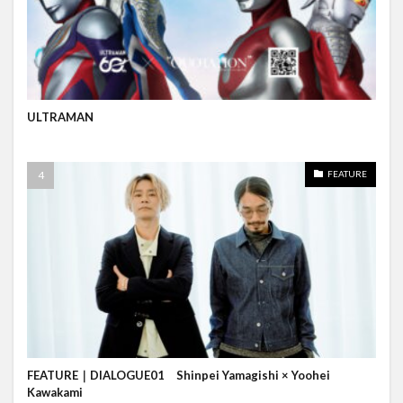
ULTRAMAN
FEATURE
FEATURE｜DIALOGUE01 Shinpei Yamagishi × Yoohei
Kawakami