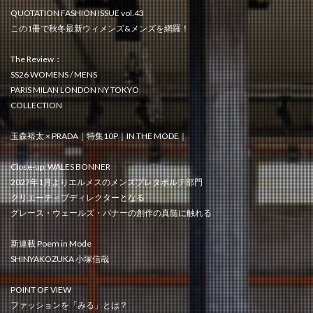
QUOTATION FASHION ISSUE vol.43
この1冊で秋冬最新ウィメンズ&メンズを網羅！
The Review：
SS26 WOMENS / MENS
PARIS MILAN LONDON NY TOKYO
COLLECTION
玉森裕太 × PRADA｜特集10P｜IN THE MODE｜
Close-up: WALES BONNER
2027年1月よりエルメスのメンズプレタポルテ部門
クリエーティブディレクターとなる
グレース・ウェールズ・バナーの創作の真髄に触れる
新連載 Poem in Mode
SHINYAKOZUKA 小塚信哉
POINT OF VIEW
ファッションを「みる」とは？