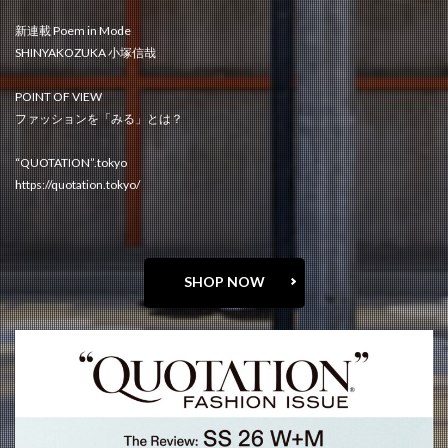
新連載 Poem in Mode
SHINYAKOZUKA 小塚信哉
POINT OF VIEW
ファッションを「みる」とは？
“QUOTATION”.tokyo
https://quotation.tokyo/
SHOP NOW