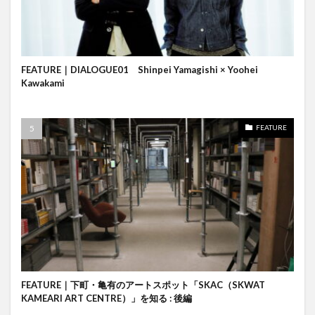
FEATURE｜DIALOGUE01 Shinpei Yamagishi × Yoohei
Kawakami
FEATURE
FEATURE｜下町・亀有のアートスポット「SKAC（SKWAT
KAMEARI ART CENTRE）」を知る : 後編