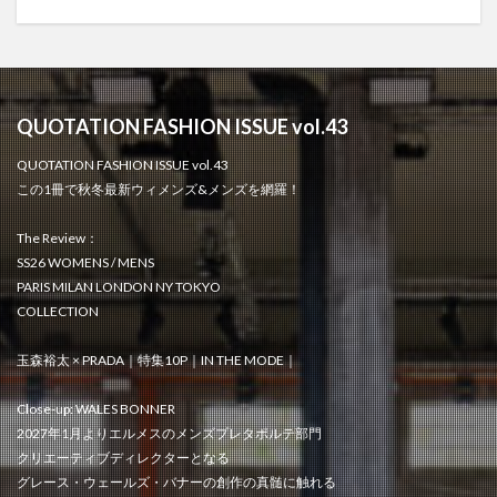
QUOTATION FASHION ISSUE vol.43
QUOTATION FASHION ISSUE vol.43
この1冊で秋冬最新ウィメンズ&メンズを網羅！
The Review：
SS26 WOMENS / MENS
PARIS MILAN LONDON NY TOKYO
COLLECTION
玉森裕太 × PRADA｜特集10P｜IN THE MODE｜
Close-up: WALES BONNER
2027年1月よりエルメスのメンズプレタポルテ部門
クリエーティブディレクターとなる
グレース・ウェールズ・バナーの創作の真髄に触れる