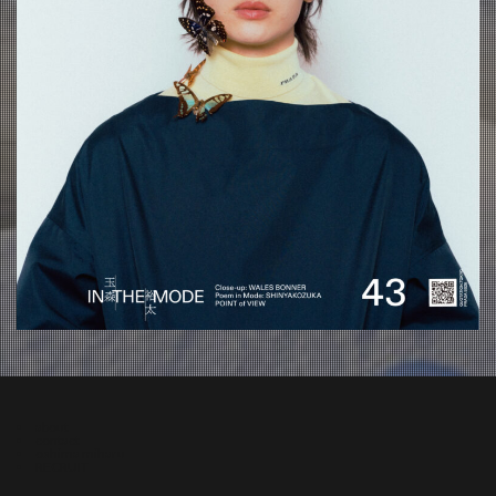
about
contact
oshima miharu
RECRUIT