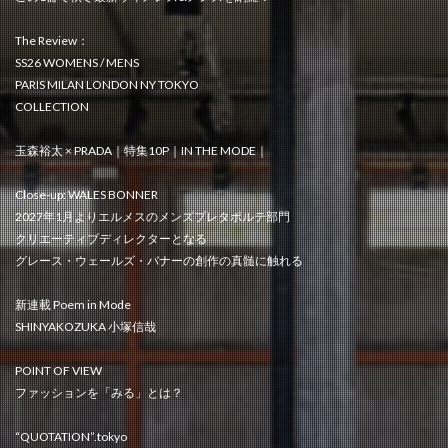
The Review：
SS26 WOMENS / MENS
PARIS MILAN LONDON NY TOKYO
COLLECTION
玉森裕太 × PRADA｜特集10P｜IN THE MODE｜
Close-up: WALES BONNER
2027年1月よりエルメスのメンズプレタポルテ部門
クリエーティブディレクターとなる
グレース・ウェールズ・バナーの創作の真髄に触れる
新連載 Poem in Mode
SHINYAKOZUKA 小塚信哉
POINT OF VIEW
ファッションを「みる」とは？
“QUOTATION”.tokyo