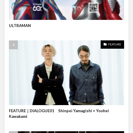
ULTRAMAN
FEATURE
FEATURE｜DIALOGUE01 Shinpei Yamagishi × Yoohei
Kawakami