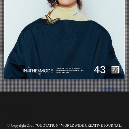
about
contact
oshima miharu
RECRUIT
© Copyright 2026
“QUOTATION” WORLDWIDE CREATIVE JOURNAL
.