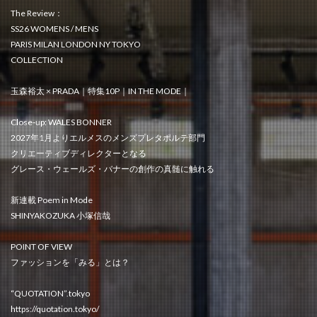
The Review：
SS26 WOMENS / MENS
PARIS MILAN LONDON NY TOKYO
COLLECTION
玉森裕太 × PRADA｜特集10P｜IN THE MODE｜
Close-up: WALES BONNER
2027年1月よりエルメスのメンズプレタポルテ部門
クリエーティブディレクターとなる
グレース・ウェールズ・バナーの創作の真髄に触れる
新連載 Poem in Mode
SHINYAKOZUKA 小塚信哉
POINT OF VIEW
ファッションを「みる」とは？
“QUOTATION”.tokyo
https://quotation.tokyo/