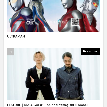
ULTRAMAN
FEATURE
FEATURE｜DIALOGUE01 Shinpei Yamagishi × Yoohei