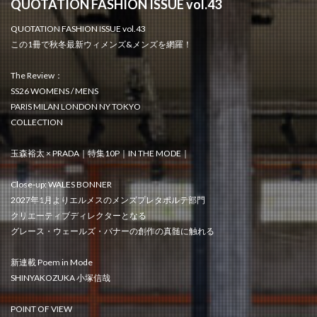
QUOTATION FASHION ISSUE vol.43
QUOTATION FASHION ISSUE vol.43
この1冊で秋冬最新ウィメンズ&メンズを網羅！
The Review：
SS26 WOMENS / MENS
PARIS MILAN LONDON NY TOKYO
COLLECTION
玉森裕太 × PRADA｜特集10P｜IN THE MODE｜
Close-up: WALES BONNER
2027年1月よりエルメスのメンズプレタポルテ部門
クリエーティブディレクターとなる
グレース・ウェールズ・バナーの創作の真髄に触れる
新連載 Poem in Mode
SHINYAKOZUKA 小塚信哉
POINT OF VIEW