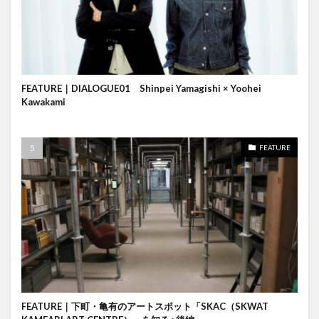
FEATURE｜DIALOGUE01 Shinpei Yamagishi × Yoohei
Kawakami
FEATURE
FEATURE｜下町・亀有のアートスポット「SKAC（SKWAT