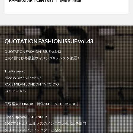
KAMEARI ART CENTRE）」を知る : 後編
QUOTATION FASHION ISSUE vol.43
QUOTATION FASHION ISSUE vol.43
この1冊で秋冬最新ウィメンズ&メンズを網羅！
The Review：
SS26 WOMENS / MENS
PARIS MILAN LONDON NY TOKYO
COLLECTION
玉森裕太 × PRADA｜特集10P｜IN THE MODE｜
Close-up: WALES BONNER
2027年1月よりエルメスのメンズプレタポルテ部門
クリエーティブディレクターとなる