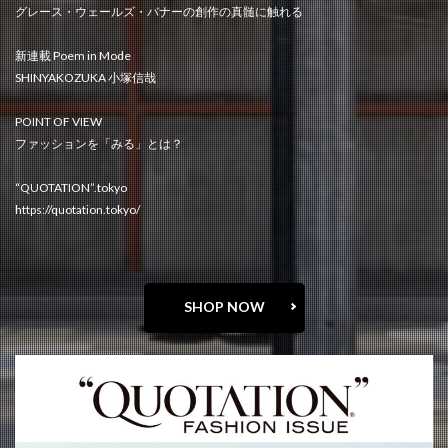
グレース・ウェールズ・バナーの創作の真髄に触れる
新連載 Poem in Mode
SHINYAKOZUKA 小塚信哉
POINT OF VIEW
ファッションを「みる」とは？
“QUOTATION”.tokyo
https://quotation.tokyo/
SHOP NOW