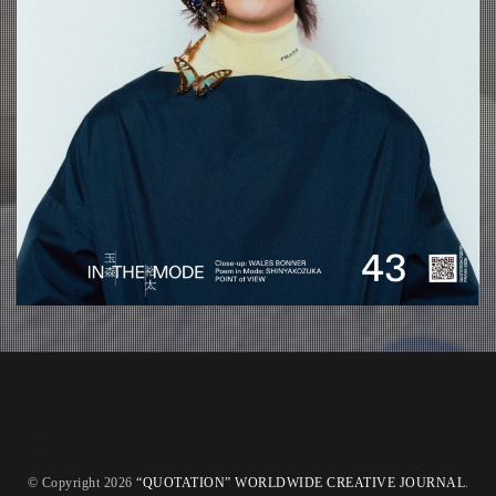
about
contact
oshima miharu
RECRUIT
© Copyright 2026
“QUOTATION” WORLDWIDE CREATIVE JOURNAL
.