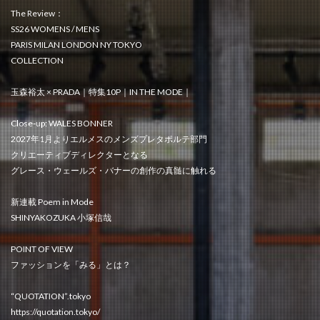
The Review：
SS26 WOMENS / MENS
PARIS MILAN LONDON NY TOKYO
COLLECTION
玉森裕太 × PRADA｜特集10P｜IN THE MODE｜
Close-up: WALES BONNER
2027年1月よりエルメスのメンズプレタポルテ部門
クリエーティブディレクターとなる
グレース・ウェールズ・バナーの創作の真髄に触れる
新連載 Poem in Mode
SHINYAKOZUKA 小塚信哉
POINT OF VIEW
ファッションを「みる」とは？
“QUOTATION”.tokyo
https://quotation.tokyo/