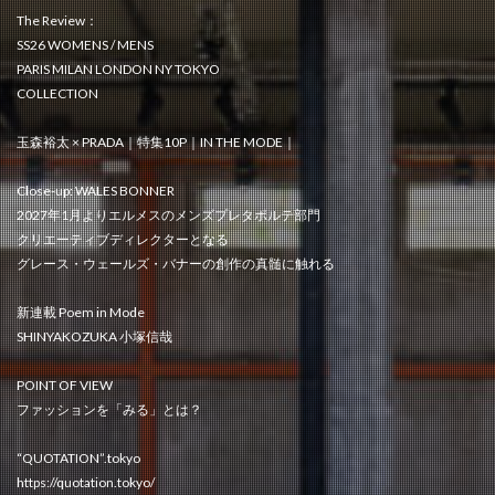
The Review：
SS26 WOMENS / MENS
PARIS MILAN LONDON NY TOKYO
COLLECTION
玉森裕太 × PRADA｜特集10P｜IN THE MODE｜
Close-up: WALES BONNER
2027年1月よりエルメスのメンズプレタポルテ部門
クリエーティブディレクターとなる
グレース・ウェールズ・バナーの創作の真髄に触れる
新連載 Poem in Mode
SHINYAKOZUKA 小塚信哉
POINT OF VIEW
ファッションを「みる」とは？
“QUOTATION”.tokyo
https://quotation.tokyo/