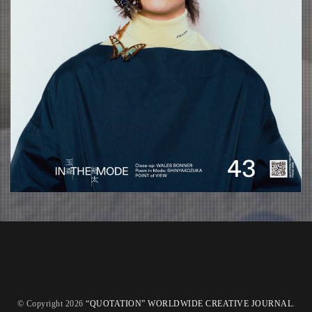
about
contact
oshima miharu
RECRUIT
© Copyright 2026
“QUOTATION” WORLDWIDE CREATIVE JOURNAL
.