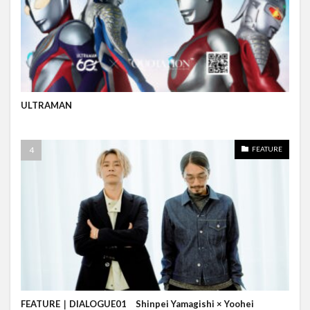
ULTRAMAN
FEATURE
FEATURE｜DIALOGUE01 Shinpei Yamagishi × Yoohei