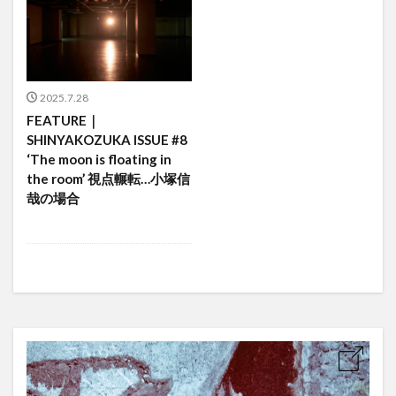
2025.7.28
FEATURE｜
SHINYAKOZUKA ISSUE #8
‘The moon is floating in
the room’ 視点輾転…小塚信
哉の場合