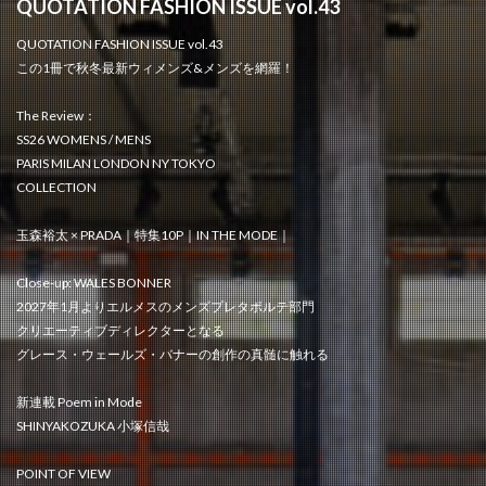
QUOTATION FASHION ISSUE vol.43
QUOTATION FASHION ISSUE vol.43
この1冊で秋冬最新ウィメンズ&メンズを網羅！
The Review：
SS26 WOMENS / MENS
PARIS MILAN LONDON NY TOKYO
COLLECTION
玉森裕太 × PRADA｜特集10P｜IN THE MODE｜
Close-up: WALES BONNER
2027年1月よりエルメスのメンズプレタポルテ部門
クリエーティブディレクターとなる
グレース・ウェールズ・バナーの創作の真髄に触れる
新連載 Poem in Mode
SHINYAKOZUKA 小塚信哉
POINT OF VIEW