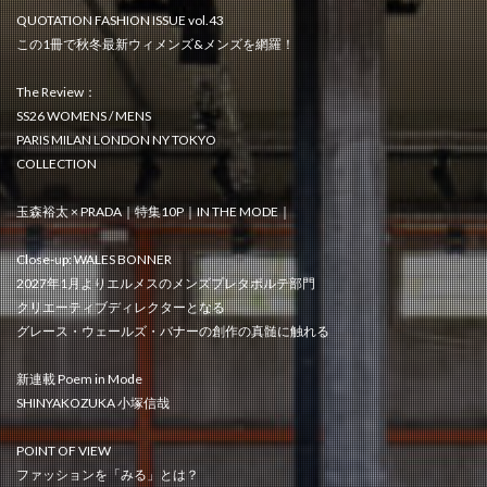
QUOTATION FASHION ISSUE vol.43
この1冊で秋冬最新ウィメンズ&メンズを網羅！
The Review：
SS26 WOMENS / MENS
PARIS MILAN LONDON NY TOKYO
COLLECTION
玉森裕太 × PRADA｜特集10P｜IN THE MODE｜
Close-up: WALES BONNER
2027年1月よりエルメスのメンズプレタポルテ部門
クリエーティブディレクターとなる
グレース・ウェールズ・バナーの創作の真髄に触れる
新連載 Poem in Mode
SHINYAKOZUKA 小塚信哉
POINT OF VIEW
ファッションを「みる」とは？