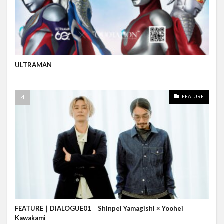
ULTRAMAN
FEATURE
FEATURE｜DIALOGUE01 Shinpei Yamagishi × Yoohei
Kawakami