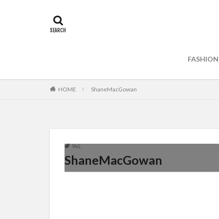
FASHION
HOME
ShaneMacGowan
TAG
ShaneMacGowan