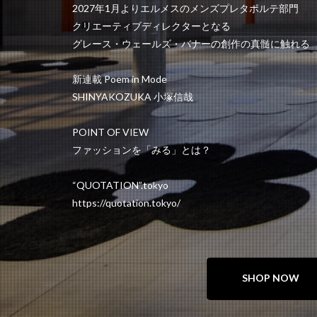
2027年1月よりエルメスのメンズプレタポルテ部門
クリエーティブディレクターとなる
グレース・ウェールズ・バナーの創作の真髄に触れる
新連載 Poem in Mode
SHINYAKOZUKA 小塚信哉
POINT OF VIEW
ファッションを「みる」とは？
“QUOTATION”.tokyo
https://quotation.tokyo/
SHOP NOW