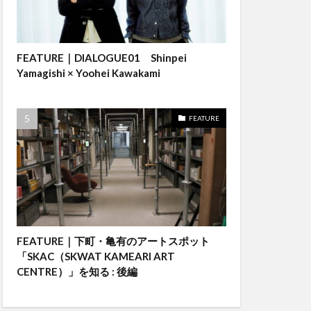
FEATURE｜DIALOGUE01 Shinpei
Yamagishi × Yoohei Kawakami
FEATURE
FEATURE｜下町・亀有のアートスポット
「SKAC（SKWAT KAMEARI ART
CENTRE）」を知る : 後編