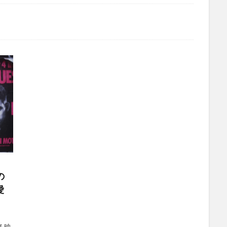
の
愛
迫る映