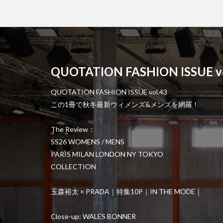
QUOTATION FASHION ISSUE vo
QUOTATION FASHION ISSUE vol.43
この1冊で秋冬最新ウィメンズ&メンズを網羅！
The Review：
SS26 WOMENS / MENS
PARIS MILAN LONDON NY TOKYO
COLLECTION
玉森裕太 × PRADA｜特集10P｜IN THE MODE｜
Close-up: WALES BONNER