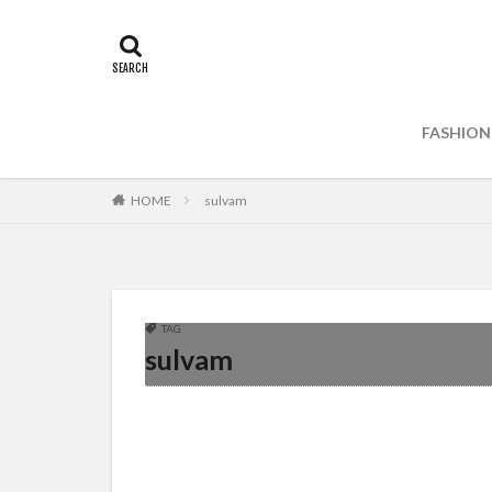
FASHION
HOME
sulvam
TAG
sulvam