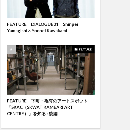
FEATURE｜DIALOGUE01 Shinpei
Yamagishi × Yoohei Kawakami
FEATURE
FEATURE｜下町・亀有のアートスポット
「SKAC（SKWAT KAMEARI ART
CENTRE）」を知る : 後編