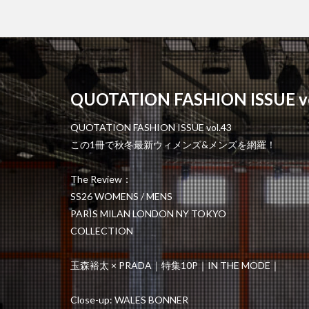
QUOTATION FASHION ISSUE vo
QUOTATION FASHION ISSUE vol.43
この1冊で秋冬最新ウィメンズ&メンズを網羅！
The Review：
SS26 WOMENS / MENS
PARIS MILAN LONDON NY TOKYO
COLLECTION
玉森裕太 × PRADA｜特集10P｜IN THE MODE｜
Close-up: WALES BONNER