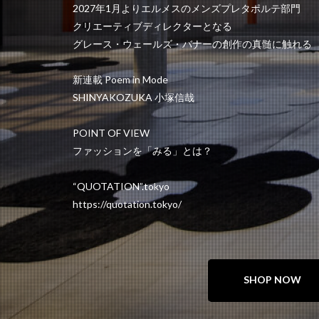
2027年1月よりエルメスのメンズプレタポルテ部門
クリエーティブディレクターとなる
グレース・ウェールズ・バナーの創作の真髄に触れる
新連載 Poem in Mode
SHINYAKOZUKA 小塚信哉
POINT OF VIEW
ファッションを「みる」とは？
“QUOTATION”.tokyo
https://quotation.tokyo/
SHOP NOW