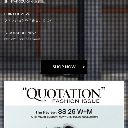
SHINYAKOZUKA 小塚信哉
POINT OF VIEW
ファッションを「みる」とは？
“QUOTATION”.tokyo
https://quotation.tokyo/
SHOP NOW