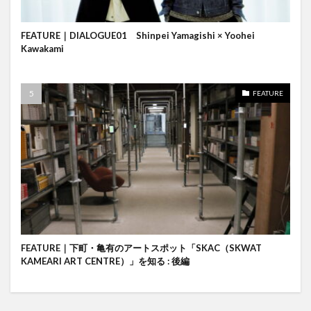
FEATURE｜DIALOGUE01 Shinpei Yamagishi × Yoohei
Kawakami
FEATURE
FEATURE｜下町・亀有のアートスポット「SKAC（SKWAT
KAMEARI ART CENTRE）」を知る : 後編