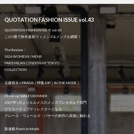
QUOTATION FASHION ISSUE vol.43
QUOTATION FASHION ISSUE vol.43
この1冊で秋冬最新ウィメンズ&メンズを網羅！
The Review：
SS26 WOMENS / MENS
PARIS MILAN LONDON NY TOKYO
COLLECTION
玉森裕太 × PRADA｜特集10P｜IN THE MODE｜
Close-up: WALES BONNER
2027年1月よりエルメスのメンズプレタポルテ部門
クリエーティブディレクターとなる
グレース・ウェールズ・バナーの創作の真髄に触れる
新連載 Poem in Mode