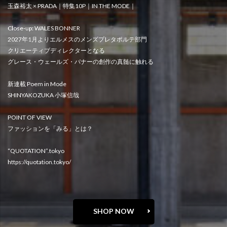
玉森裕太 × PRADA｜特集10P｜IN THE MODE｜
Close-up: WALES BONNER
2027年1月よりエルメスのメンズプレタポルテ部門
クリエーティブディレクターとなる
グレース・ウェールズ・バナーの創作の真髄に触れる
新連載 Poem in Mode
SHINYAKOZUKA 小塚信哉
POINT OF VIEW
ファッションを「みる」とは？
“QUOTATION”.tokyo
https://quotation.tokyo/
SHOP NOW