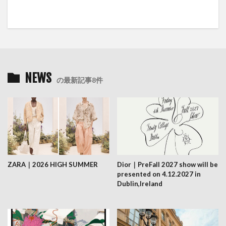
NEWS
の最新記事8件
ZARA｜2026 HIGH SUMMER
Dior｜PreFall 2027 show will be
presented on 4.12.2027 in
Dublin,Ireland