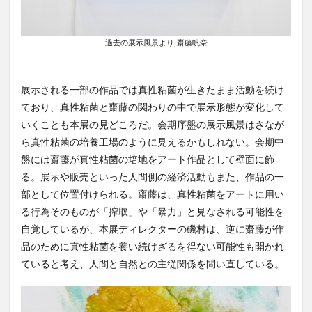
過去の展示風景より, 齋藤帆奈
展示される一部の作品では真性粘菌が生きたまま活動を続け
ており、真性粘菌と齋藤の関わりの中で展示形態が変化して
いくことも本展の見どころだ。会期序盤の展示風景はさなが
ら真性粘菌の培養工場のように見えるかもしれない。会期中
盤には齋藤が真性粘菌の培地をアート作品として壁面に飾
る。展示や販売といった人間側の経済活動もまた、作品の一
部として位置付けられる。齋藤は、真性粘菌をアートに用い
る行為そのものが「搾取」や「暴力」と見なされる可能性を
自覚しているが、本展ディレクターの磯村は、逆に齋藤が作
品のために真性粘菌を養い続けざるを得ない可能性も開かれ
ていると考え、人間と自然との主従関係を問い直している。