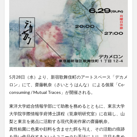
5月28日（水）より、新宿歌舞伎町のアートスペース「デカメ
ロン」にて、齋藤帆奈（さいとう はんな） による個展「Co-
consuming / Mutual Traces」が開催される。
東洋大学総合情報学部にて助教を務めるとともに、東京大学
大学院学際情報学府博士課程（筧康明研究室）に在籍し、山
梨と東京を拠点に活動する現代美術作家の齋藤帆奈。
真性粘菌に色素や顔料を含ませた餌を与え、その活動の痕跡
を扱い作品化するというユニークな手法により、注目を集め