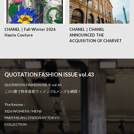
CHANEL｜Fall Winter 2026
CHANEL｜CHANEL
Haute Couture
ANNOUNCED THE
ACQUISITION OF CHARVET
QUOTATION FASHION ISSUE vol.43
QUOTATION FASHION ISSUE vol.43
この1冊で秋冬最新ウィメンズ&メンズを網羅！
The Review：
SS26 WOMENS / MENS
PARIS MILAN LONDON NY TOKYO
COLLECTION