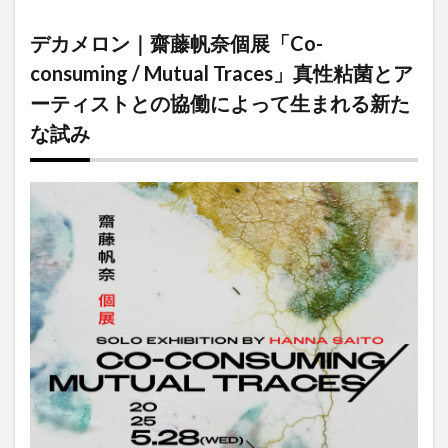
メロン｜齋
藤帆奈個展
デカメロン｜齋藤帆奈個展「Co-
「Co-
consuming
consuming / Mutual Traces」真性粘菌とア
/ Mutual
ーティストとの協働によって生まれる新た
Traces」真
性粘菌とア
な試み
ーティスト
との協働に
よって生ま
れる新たな
試み