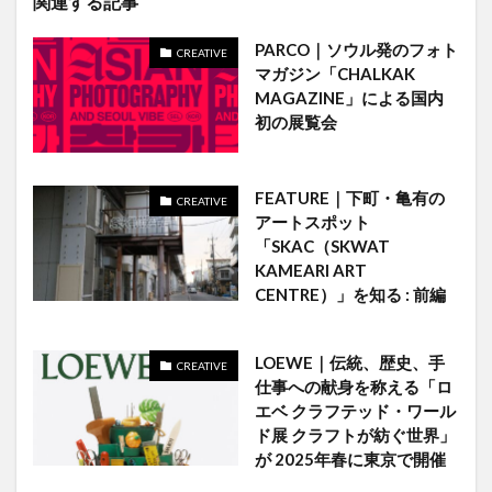
関連する記事
PARCO｜ソウル発のフォト
CREATIVE
マガジン「CHALKAK
MAGAZINE」による国内
初の展覧会
FEATURE｜下町・亀有の
CREATIVE
アートスポット
「SKAC（SKWAT
KAMEARI ART
CENTRE）」を知る : 前編
LOEWE｜伝統、歴史、手
CREATIVE
仕事への献身を称える「ロ
エベ クラフテッド・ワール
ド展 クラフトが紡ぐ世界」
が 2025年春に東京で開催