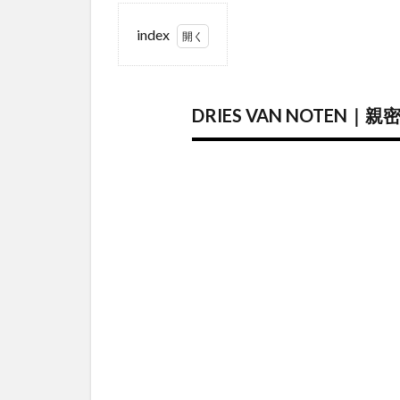
index
1
DRIES
VAN
DRIES VAN NOT
NOTEN
｜親密
に、豊
かに。
眩くメ
タリッ
クな装
飾性と
神秘的
で、象
徴的な
ゴール
ドの配
色