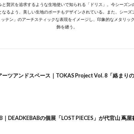
ルと贅沢を追求するような生地使いで知られる「ドリス」。今シーズン
となるよう、美しい生地のポーチもデザインされている。また、シーズ
 ノッテン」のアーチスティックな表現をイメージし、印象的なメタリッ
飾を纏う。
ツアンドスペース｜TOKAS Project Vol. 8「絡ま
 LAB｜DEADKEBABの個展「LOST PIECES」が代官山 