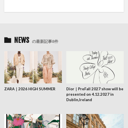
NEWS
の最新記事8件
ZARA｜2026 HIGH SUMMER
Dior｜PreFall 2027 show will be
presented on 4.12.2027 in
Dublin,Ireland