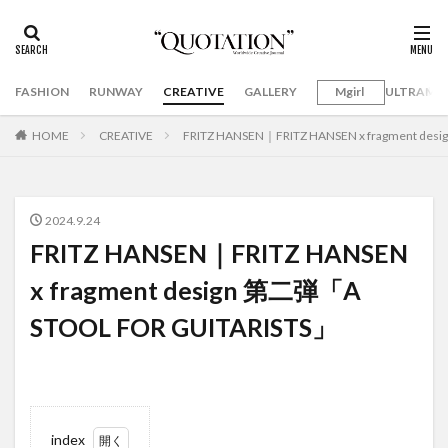
FASHION
RUNWAY
CREATIVE
GALLERY
Mgirl
ULTRAMA
HOME
CREATIVE
FRITZ HANSEN｜FRITZ HANSEN x fragment de
2024.9.24
FRITZ HANSEN｜FRITZ HANSEN
x fragment design 第二弾「A
STOOL FOR GUITARISTS」
index