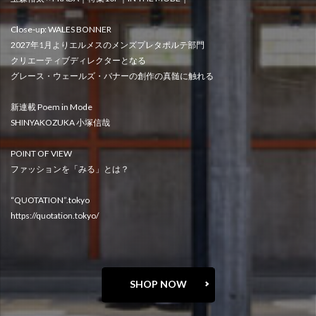
Close-up: WALES BONNER
2027年1月よりエルメスのメンズプレタポルテ部門
クリエーティブディレクターとなる
グレース・ウェールズ・バナーの創作の真髄に触れる
新連載 Poem in Mode
SHINYAKOZUKA 小塚信哉
POINT OF VIEW
ファッションを「みる」とは？
“QUOTATION”.tokyo
https://quotation.tokyo/
SHOP NOW