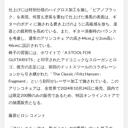
仕上げには特別仕様のハイグロス加工を施し「ピアノブラッ
ク」を表現。何度も塗装を重ねて仕上げた漆黒の表面は、ギ
ターのボディ に施される磨き上げのように高級感を放ち、楽
器との親和性を高めている。また、ギター演奏時のバランス
を考慮し、通常のアリンコチェ アの高さ44cmより2cm高い
46cmに設計されている。
椅子の背面には、ホワイトで「A STOOL FOR
GUITARISTS」と印字されたアイコニックなスローガンとロ
ゴ。後方の左足には、前回のドットスツールのコラボレーシ
ョンから引き継がれた「The Classic / Fritz Hansen :
Fragment」 という刻印がレーザー加工で施されている。この
アリンコチェアは、全世界で2024年10月24日に発売。国内で
は限定200脚のみの販売であるため、特設オンラインストアで
の抽選販売となる。
藤原ヒロシ コメント