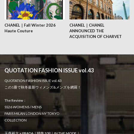
CHANEL｜Fall Winter 2026
CHANEL｜CHANEL
Haute Couture
ANNOUNCED THE
ACQUISITION OF CHARVET
QUOTATION FASHION ISSUE vol.43
QUOTATION FASHION ISSUE vol.43
この1冊で秋冬最新ウィメンズ&メンズを網羅！
The Review：
SS26 WOMENS / MENS
PARIS MILAN LONDON NY TOKYO
COLLECTION
玉森裕太 × PRADA｜特集10P｜IN THE MODE｜