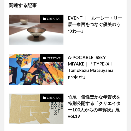
関連する記事
EVENT｜「ルーシー・リー
CREATIVE
展―東西をつなぐ優美のう
つわ―」
A-POC ABLE ISSEY
CREATIVE
MIYAKE｜「TYPE-XII
Tomokazu Matsuyama
project」
竹尾｜個性豊かな年賀状を
CREATIVE
特別公開する「クリエイタ
ー100人からの年賀状」展
vol.19