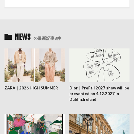
NEWS
の最新記事8件
ZARA｜2026 HIGH SUMMER
Dior｜PreFall 2027 show will be
presented on 4.12.2027 in
Dublin,Ireland