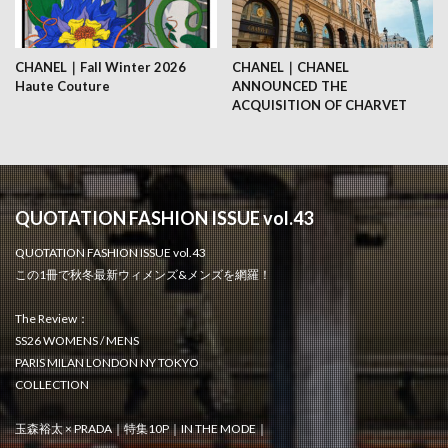
CHANEL｜Fall Winter 2026
CHANEL｜CHANEL
Haute Couture
ANNOUNCED THE
ACQUISITION OF CHARVET
QUOTATION FASHION ISSUE vol.43
QUOTATION FASHION ISSUE vol.43
この1冊で秋冬最新ウィメンズ&メンズを網羅！
The Review：
SS26 WOMENS / MENS
PARIS MILAN LONDON NY TOKYO
COLLECTION
玉森裕太 × PRADA｜特集10P｜IN THE MODE｜