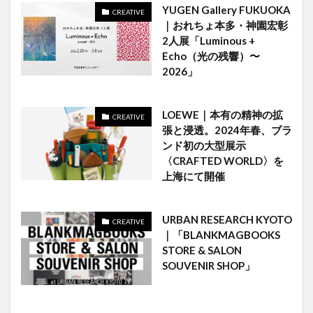
YUGEN Gallery FUKUOKA
CREATIVE
｜おれちょ本多・神園宏彰
2人展「Luminous +
Echo（光の残響）〜
2026」
LOEWE｜本有の精神の拡
CREATIVE
張と浸透。2024年春、ブラ
ンド初の大型展示
〈CRAFTED WORLD〉を
上海にて開催
URBAN RESEARCH KYOTO
CREATIVE
｜「BLANKMAGBOOKS
STORE & SALON
SOUVENIR SHOP」