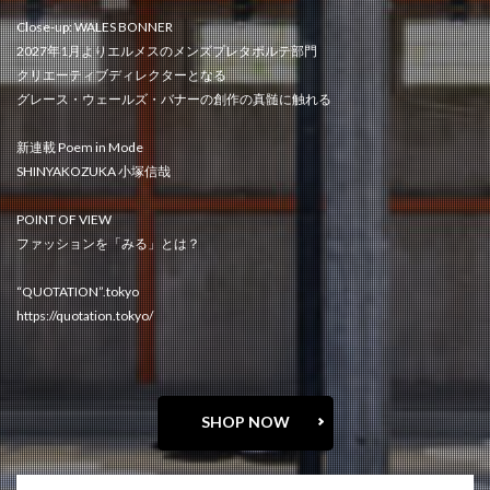
Close-up: WALES BONNER
2027年1月よりエルメスのメンズプレタポルテ部門
クリエーティブディレクターとなる
グレース・ウェールズ・バナーの創作の真髄に触れる
新連載 Poem in Mode
SHINYAKOZUKA 小塚信哉
POINT OF VIEW
ファッションを「みる」とは？
“QUOTATION”.tokyo
https://quotation.tokyo/
SHOP NOW