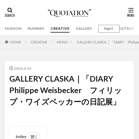
FASHION
RUNWAY
CREATIVE
GALLERY
Mgirl
ULTRAMA
HOME
CREATIVE
NEWS
GALLERY CLASKA｜「DIARY​ P
2026.4.10
GALLERY CLASKA｜「DIARY​
Philippe Weisbecker フィリッ
プ・ワイズベッカーの日記展」
index