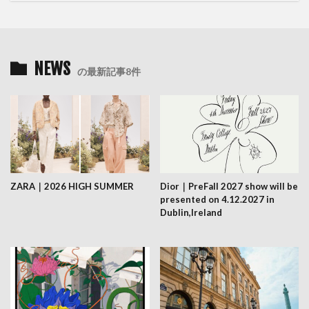
NEWS
の最新記事8件
ZARA｜2026 HIGH SUMMER
Dior｜PreFall 2027 show will be
presented on 4.12.2027 in
Dublin,Ireland