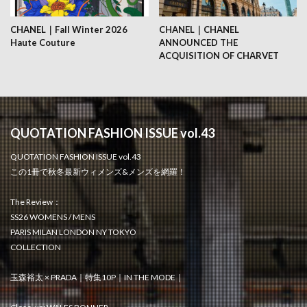
CHANEL｜Fall Winter 2026
CHANEL｜CHANEL
Haute Couture
ANNOUNCED THE
ACQUISITION OF CHARVET
QUOTATION FASHION ISSUE vol.43
QUOTATION FASHION ISSUE vol.43
この1冊で秋冬最新ウィメンズ&メンズを網羅！
The Review：
SS26 WOMENS / MENS
PARIS MILAN LONDON NY TOKYO
COLLECTION
玉森裕太 × PRADA｜特集10P｜IN THE MODE｜