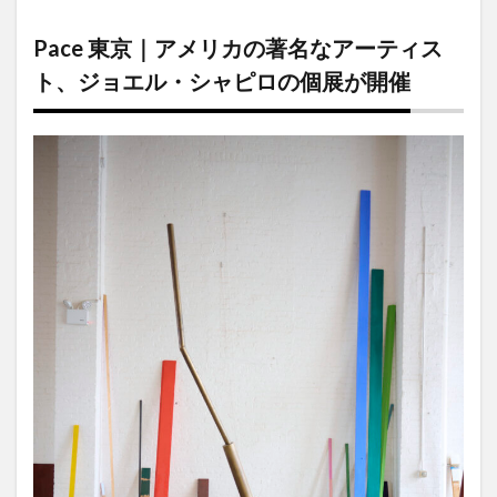
Pace
東京
Pace 東京｜アメリカの著名なアーティス
｜ア
メリ
ト、ジョエル・シャピロの個展が開催
カの
著名
なア
ーテ
ィス
ト、
ジョ
エ
ル・
シャ
ピロ
の個
展が
開催