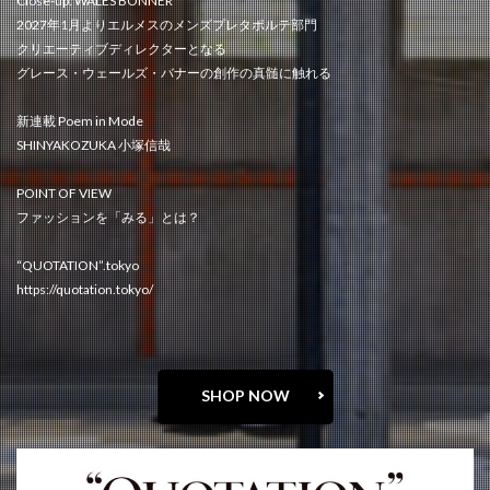
Close-up: WALES BONNER
2027年1月よりエルメスのメンズプレタポルテ部門
クリエーティブディレクターとなる
グレース・ウェールズ・バナーの創作の真髄に触れる
新連載 Poem in Mode
SHINYAKOZUKA 小塚信哉
POINT OF VIEW
ファッションを「みる」とは？
“QUOTATION”.tokyo
https://quotation.tokyo/
SHOP NOW