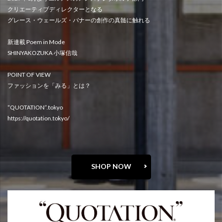
クリエーティブディレクターとなる
グレース・ウェールズ・バナーの創作の真髄に触れる
新連載 Poem in Mode
SHINYAKOZUKA 小塚信哉
POINT OF VIEW
ファッションを「みる」とは？
“QUOTATION”.tokyo
https://quotation.tokyo/
SHOP NOW