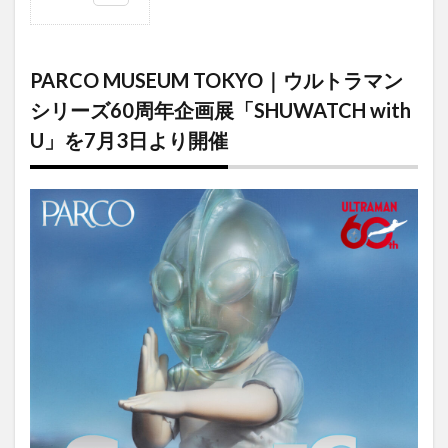
1
PARCO
MUSEUM
TOKYO｜ウル
PARCO MUSEUM TOKYO｜ウルトラマン
トラマンシリ
ーズ60周年企
シリーズ60周年企画展「SHUWATCH with
画展
U」を7月3日より開催
「SHUWATCH
with U」を7月
3日より開催