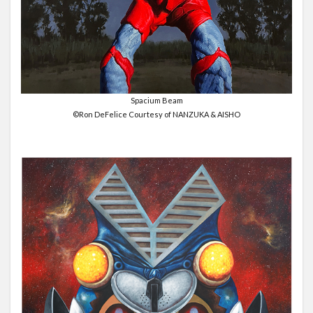
Spacium Beam
©Ron DeFelice Courtesy of NANZUKA & AISHO