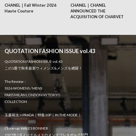
CHANEL｜Fall Winter 2026
CHANEL｜CHANEL
Haute Couture
ANNOUNCED THE
ACQUISITION OF CHARVET
QUOTATION FASHION ISSUE vol.43
QUOTATION FASHION ISSUE vol.43
この1冊で秋冬最新ウィメンズ&メンズを網羅！
The Review：
SS26 WOMENS / MENS
PARIS MILAN LONDON NY TOKYO
COLLECTION
玉森裕太 × PRADA｜特集10P｜IN THE MODE｜
Close-up: WALES BONNER
2027年1月よりエルメスのメンズプレタポルテ部門