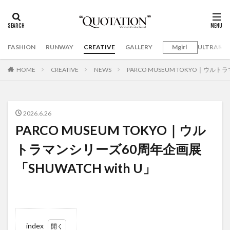
FASHION
RUNWAY
CREATIVE
GALLERY
Mgirl
ULTRAMA
HOME
CREATIVE
NEWS
PARCO MUSEUM TOKYO｜ウルト
2026.6.26
PARCO MUSEUM TOKYO｜ウル
トラマンシリーズ60周年企画展
「SHUWATCH with U」
index