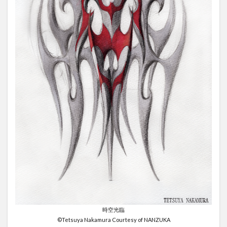
時空光臨
©Tetsuya Nakamura Courtesy of NANZUKA