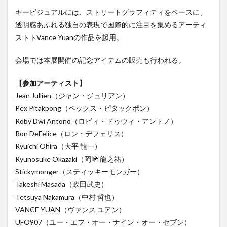
キービジュアルには、ストリートグラフィティをベースに、
透明感あふれる独自の表現で国際的に注目を集めるアーティ
ストトVance Yuanの作品を起用。
会場では本展開催の記念アイテムの販売も行われる。
【参加アーティスト】
Jean Jullien（ジャン・ジュリアン）
Pex Pitakpong（ペックス・ピタックポン）
Roby Dwi Antono（ロビィ・ドゥウィ・アントノ）
Ron DeFelice（ロン・デフェリス）​
Ryuichi Ohira（大平 龍一）
Ryunosuke Okazaki（岡﨑 龍之祐）
Stickymonger（スティッキーモンガー）​
Takeshi Masada（政田武史）
Tetsuya Nakamura（中村 哲也）
VANCE YUAN（ヴァンス ユアン）
UFO907（ユー・エフ・オー・ナイン・オー・セブン）