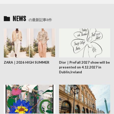
NEWS
の最新記事8件
ZARA｜2026 HIGH SUMMER
Dior｜PreFall 2027 show will be
presented on 4.12.2027 in
Dublin,Ireland