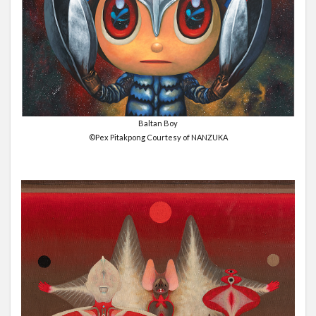
Baltan Boy
©Pex Pitakpong Courtesy of NANZUKA