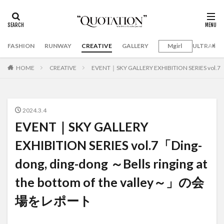
FASHION
RUNWAY
CREATIVE
GALLERY
Mgirl
ULTRAMA
HOME
CREATIVE
EVENT｜SKY GALLERY EXHIBITION SERIES vol.7「
2024.3.4
EVENT｜SKY GALLERY
EXHIBITION SERIES vol.7「Ding-
dong, ding-dong ～Bells ringing at
the bottom of the valley～」の会
場をレポート