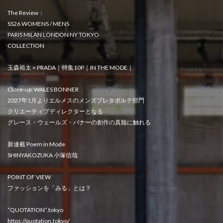
The Review：
SS26 WOMENS / MENS
PARIS MILAN LONDON NY TOKYO
COLLECTION
玉森裕太 × PRADA｜特集10P｜IN THE MODE｜
Close-up: WALES BONNER
2027年1月よりエルメスのメンズプレタポルテ部門
クリエーティブディレクターとなる
グレース・ウェールズ・バナーの創作の真髄に触れる
新連載 Poem in Mode
SHINYAKOZUKA 小塚信哉
POINT OF VIEW
ファッションを「みる」とは？
“QUOTATION”.tokyo
https://quotation.tokyo/