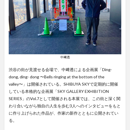
る」を共通
テーマに、
アーティス
トが体験し
た本施設の
インスピレ
ーションを
もとに制作
された作品
が展開され
るこの企画
中﨑透
展シリー
ズ。7回目と
渋谷の街が見渡せる会場で、中﨑透による企画展「Ding-
なる今回
dong, ding- dong 〜Bells ringing at the bottom of the
は、美術
家・中﨑透
valley〜」は開催されている。SHIBUYA SKYで定期的に開催
による企画
している本格的な企画展「SKY GALLERY EXHIBITION
展「Ding-
SERIES」のVol.7として開催される本展では、この街と深く関
dong, ding-
dong 〜
わり合いながら独自の人生を歩む3人へのインタビューをもと
Bells ringing
に作り上げられた作品が、作家の新作とともに公開されてい
at the
bottom of
る。
the
valley〜」が