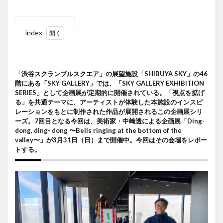
index
1
「渋谷
スクランブ
ルスクエ
「渋谷スクランブルスクエア」の展望施設「SHIBUYA SKY」の46
ア」の展望
階にある「SKY GALLERY」では、「SKY GALLERY EXHIBITION
施設
SERIES」として企画展が定期的に開催されている。「視点を拡げ
「SHIBUYA
る」を共通テーマに、アーティストが体験した本施設のインスピ
SKY」の46
レーションをもとに制作された作品が展開されるこの企画展シリ
階にある
ーズ。7回目となる今回は、美術家・中﨑透による企画展「Ding-
「SKY
dong, ding- dong 〜Bells ringing at the bottom of the
GALLERY」
valley〜」が3月31日（日）まで開催中。今回はその会場をレポー
では、
トする。
「SKY
GALLERY
EXHIBITION
SERIES」と
して企画展
が定期的に
開催されて
いる。「視
点を拡げ