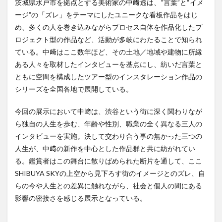
茨城県水戸市を拠点とする美術家の中﨑透は、“言葉”と“イメ
ージ”の「ズレ」をテーマにしたユニークな看板作品をはじ
め、多くの人を巻き込みながらプロセス自体を作品化したプ
ロジェクト型の作品など、活動が多岐にわたることで知られ
ている。中﨑はここ数年ほど、その土地／地域や建物に所縁
ある人々を取材したインタビューを基点にし、紡いだ言葉と
ともに空間を構成したツアー型のインスタレーション作品の
シリーズを全国各地で展開している。
今回の展示において中﨑は、渋谷という街に深く関わりなが
ら独自の人生を歩む、年齢や性別、職業の全く異なる三人の
インタビューを実施。決して交わり合う事の無かった三つの
人生が、中﨑の新作を中心とした作品群と共に紡がれてい
る。鑑賞者はこの舞台に散りばめられた断片を通して、ここ
SHIBUYA SKYの上空から見下ろす街のイメージとのズレ、自
らの今や人生との差異に触れながら、社会と個人の間にある
影響の密接さを感じる展示となっている。