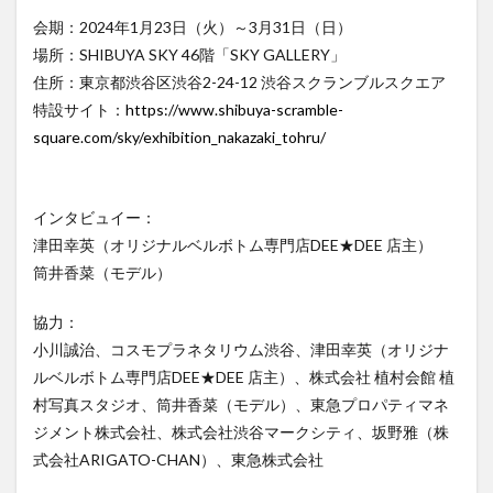
会期：2024年1月23日（火）～3月31日（日）
場所：SHIBUYA SKY 46階「SKY GALLERY」
住所：東京都渋谷区渋谷2-24-12 渋谷スクランブルスクエア
特設サイト：
https://www.shibuya-scramble-
square.com/sky/exhibition_nakazaki_tohru/
インタビュイー：
津田幸英（オリジナルベルボトム専門店DEE★DEE 店主）
筒井香菜（モデル）
協力：
小川誠治、コスモプラネタリウム渋谷、津田幸英（オリジナ
ルベルボトム専門店DEE★DEE 店主）、株式会社 植村会館 植
村写真スタジオ、筒井香菜（モデル）、東急プロパティマネ
ジメント株式会社、株式会社渋谷マークシティ、坂野雅（株
式会社ARIGATO-CHAN）、東急株式会社