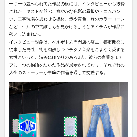
一つ一つ並べられてた作品の横には、インタビューから抜粋
3月31日
（日）まで
されたテキストが並ぶ。鮮やかな色彩の看板やデニムパン
開催中。今
ツ、工事現場を思わせる機材、赤や黄色、緑のカラーコーン
回はその会
など、生活の中で誰しもが見かけるようなアイテムが作品に
場をレポー
トする。
落とし込まれた。
インタビュー対象は、ベルボトム専門店の店主、都市開発に
従事した男性、街を闊歩しつつテクノ音楽をこよなく愛する
女性といった、渋谷にゆかりのある3人。彼らの言葉をモチー
フに一つの物語を紡いだ作品が展示されており、それぞれの
人生のストーリーが中﨑の作品を通して交差する。