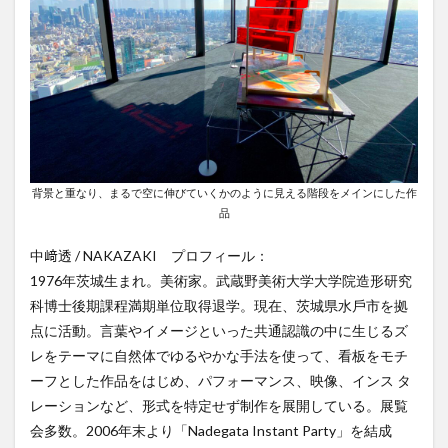
背景と重なり、まるで空に伸びていくかのように見える階段をメインにした作
品
中﨑透 / NAKAZAKI プロフィール：
1976年茨城生まれ。美術家。武蔵野美術大学大学院造形研究
科博士後期課程満期単位取得退学。現在、茨城県水戶市を拠
点に活動。言葉やイメージといった共通認識の中に生じるズ
レをテーマに自然体でゆるやかな手法を使って、看板をモチ
ーフとした作品をはじめ、パフォーマンス、映像、インス タ
レーションなど、形式を特定せず制作を展開している。展覧
会多数。2006年末より「Nadegata Instant Party」を結成