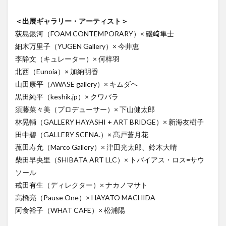
＜出展ギャラリー・アーティスト＞
荻島銀河（FOAM CONTEMPORARY）× 磯﨑隼士
細木万里子（YUGEN Gallery）× 今井恵
李静文（キュレーター）× 何梓羽
北西（Eunoia）× 加納明香
山田康平（AWASE gallery）× キムダヘ
黒田純平（keshik.jp）× クワバラ
須藤菜々美（プロデューサー）× 下山健太郎
林晃輔（GALLERY HAYASHI + ART BRIDGE）× 新海友樹子
田中碧（GALLERY SCENA.）× 髙戸蒼月花
菰田寿允（Marco Gallery）× 津田光太郎、鈴木大晴
柴田早央里（SHIBATA ART LLC）× トバイアス・ロス=サウ
ソール
戒田有生（ディレクター）× ナカノマサト
高橋亮（Pause One）× HAYATO MACHIDA
阿食裕子（WHAT CAFE）× 松浦陽