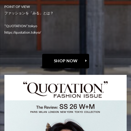
POINT OF VIEW
ファッションを「みる」とは？
“QUOTATION”.tokyo
https://quotation.tokyo/
SHOP NOW