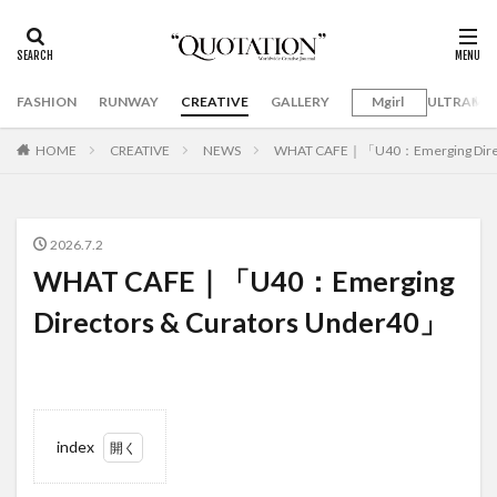
FASHION
RUNWAY
CREATIVE
GALLERY
Mgirl
ULTRAMA
HOME
CREATIVE
NEWS
WHAT CAFE｜「U40：Emerging Direct
2026.7.2
WHAT CAFE｜「U40：Emerging
Directors & Curators Under40」
index
1
WHAT