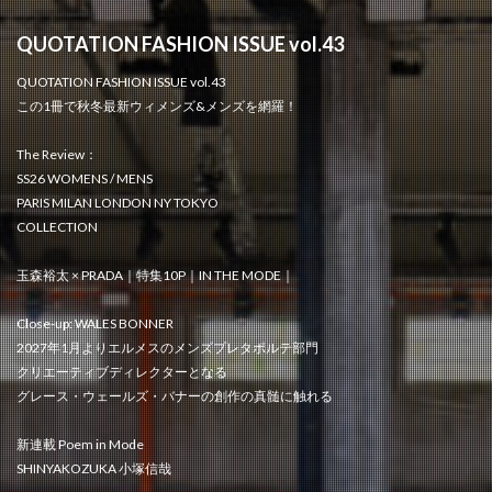
QUOTATION FASHION ISSUE vol.43
QUOTATION FASHION ISSUE vol.43
この1冊で秋冬最新ウィメンズ&メンズを網羅！
The Review：
SS26 WOMENS / MENS
PARIS MILAN LONDON NY TOKYO
COLLECTION
玉森裕太 × PRADA｜特集10P｜IN THE MODE｜
Close-up: WALES BONNER
2027年1月よりエルメスのメンズプレタポルテ部門
クリエーティブディレクターとなる
グレース・ウェールズ・バナーの創作の真髄に触れる
新連載 Poem in Mode
SHINYAKOZUKA 小塚信哉