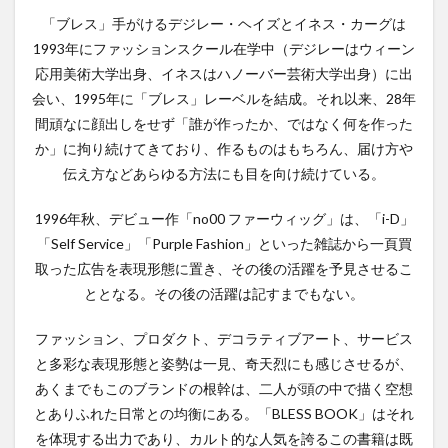
売
「ブレス」手がけるデジレー・ヘイズとイネス・カーグは
1993年にファッションスクール在学中（デジレーはウィーン
応用美術大学出身、イネスはハノーバー芸術大学出身）に出
会い、1995年に「ブレス」レーベルを結成。それ以来、28年
間頑なに顔出しをせず「誰が作ったか、ではなく何を作った
か」に拘り続けてきており、作るものはもちろん、届け方や
伝え方などあらゆる方法にも目を向け続けている。
1996年秋、デビュー作「no00 ファーウィッグ」は、「i-D」
「Self Service」「Purple Fashion」といった雑誌から一頁買
取った広告を表現形態に置き、その後の活躍を予見させるこ
ととなる。その後の活躍は記すまでもない。
ファッション、プロダクト、デコラティブアート、サービス
と多彩な表現形態と姿勢は一見、奇天烈にも感じさせるが、
あくまでもこのブランドの根幹は、二人が頭の中で描く空想
とありふれた日常との均衡にある。「BLESS BOOK」はそれ
を体現する出力であり、カルト的な人気を誇るこの書籍は既