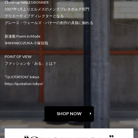
Close-up: WALES BONNER
2027年1月よりエルメスのメンズプレタポルテ部門
クリエーティブディレクターとなる
グレース・ウェールズ・バナーの創作の真髄に触れる
新連載 Poem in Mode
SHINYAKOZUKA 小塚信哉
POINT OF VIEW
ファッションを「みる」とは？
“QUOTATION”.tokyo
https://quotation.tokyo/
SHOP NOW