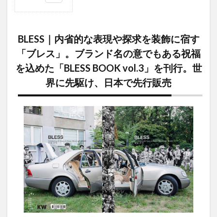
1
BLESS｜
内省的
BLESS｜内省的な表現や探求を装飾に宿す
な表現
や探求
「ブレス」。ブランド名の意でもある祝福
を装飾
を込めた「BLESS BOOK vol.3」を刊行。世
に宿す
「ブレ
界に先駆け、日本で先行販売
ス」。
ブラン
ド名の
意でも
ある祝
福を込
めた
「BLESS
BOOK
vol.3」
を刊
行。世
界に先
駆け、
日本で
先行販