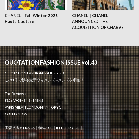
CHANEL｜Fall Winter 2026
CHANEL｜CHANEL
Haute Couture
ANNOUNCED THE
ACQUISITION OF CHARVET
QUOTATION FASHION ISSUE vol.43
QUOTATION FASHION ISSUE vol.43
この1冊で秋冬最新ウィメンズ&メンズを網羅！
The Review：
SS26 WOMENS / MENS
PARIS MILAN LONDON NY TOKYO
COLLECTION
玉森裕太 × PRADA｜特集10P｜IN THE MODE｜