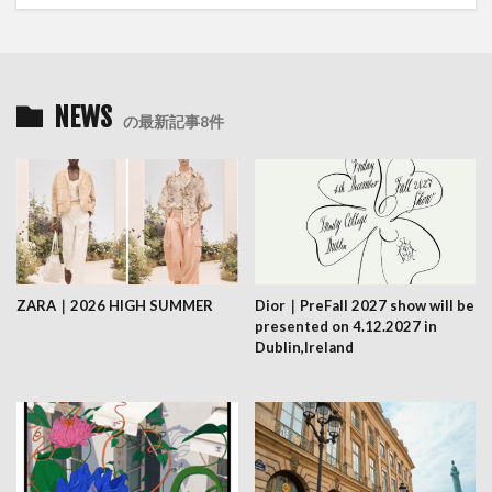
NEWS
の最新記事8件
ZARA｜2026 HIGH SUMMER
Dior｜PreFall 2027 show will be
presented on 4.12.2027 in
Dublin,Ireland