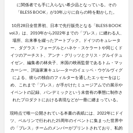
に関係者でも手に入らない希少品となっている。その
「BLESS BOOK」が10年ぶりに自らの時を動かした。
10月28日全世界初、日本で先行販売となる「BLESS BOOK
vol.3」は、2010年から2022年までの「ブレス」に纏わる人、
場所、出来事を綴ったアートブック。ドイツのキュレータ
ー、ダグラス・フォーグルとハネケ・スケラートや同じくド
イツのアーチスト、アンナ・グリッツとクリス・グルイテュ
イゼン、編集者の林央子、米国の映画監督であるトム・マッ
カーシー、評論家兼キュレ―ターのイェッペ・ウゲルヴィグ
による、彼らの独自のフィルターを通したエッセーをはじ
め、これまで「ブレス」が手がけたミュージアムでの展示や
イベントの記録、パンデミックという未曾有の事態に制作さ
れたプロダクトにおける表現などが一冊に纏まっている。
現時点で唯一公開されている本書の表紙には、2022年にドイ
ツ、ベルリンで行われた25周年のイベントに集まった世界中
の「ブレス」チームのメンバーがプリントされており、私的