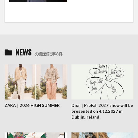
NEWS
の最新記事8件
ZARA｜2026 HIGH SUMMER
Dior｜PreFall 2027 show will be
presented on 4.12.2027 in
Dublin,Ireland