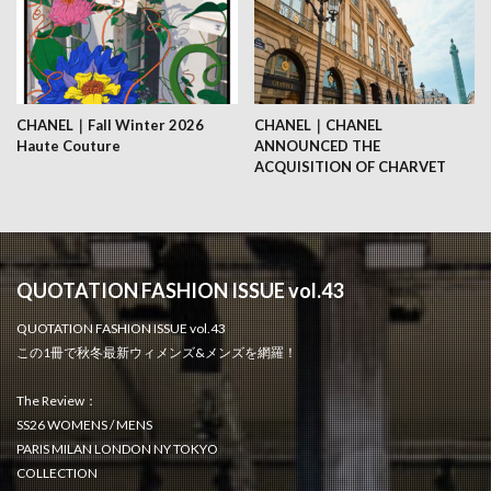
CHANEL｜Fall Winter 2026
CHANEL｜CHANEL
Haute Couture
ANNOUNCED THE
ACQUISITION OF CHARVET
QUOTATION FASHION ISSUE vol.43
QUOTATION FASHION ISSUE vol.43
この1冊で秋冬最新ウィメンズ&メンズを網羅！
The Review：
SS26 WOMENS / MENS
PARIS MILAN LONDON NY TOKYO
COLLECTION