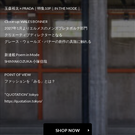
玉森裕太 × PRADA｜特集10P｜IN THE MODE｜
Close-up: WALES BONNER
2027年1月よりエルメスのメンズプレタポルテ部門
クリエーティブディレクターとなる
グレース・ウェールズ・バナーの創作の真髄に触れる
新連載 Poem in Mode
SHINYAKOZUKA 小塚信哉
POINT OF VIEW
ファッションを「みる」とは？
“QUOTATION”.tokyo
https://quotation.tokyo/
SHOP NOW