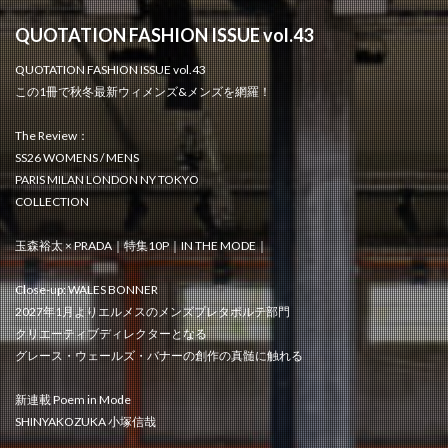
QUOTATION FASHION ISSUE vol.43
QUOTATION FASHION ISSUE vol.43
この1冊で秋冬最新ウィメンズ&メンズを網羅！
The Review：
SS26 WOMENS / MENS
PARIS MILAN LONDON NY TOKYO
COLLECTION
玉森裕太 × PRADA｜特集10P｜IN THE MODE｜
Close-up: WALES BONNER
2027年1月よりエルメスのメンズプレタポルテ部門
クリエーティブディレクターとなる
グレース・ウェールズ・バナーの創作の真髄に触れる
新連載 Poem in Mode
SHINYAKOZUKA 小塚信哉