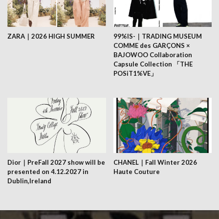
ZARA｜2026 HIGH SUMMER
99%IS-｜TRADING MUSEUM
COMME des GARÇONS ×
BAJOWOO Collaboration
Capsule Collection 「THE
POSiT1%VE」
Dior｜PreFall 2027 show will be
CHANEL｜Fall Winter 2026
presented on 4.12.2027 in
Haute Couture
Dublin,Ireland