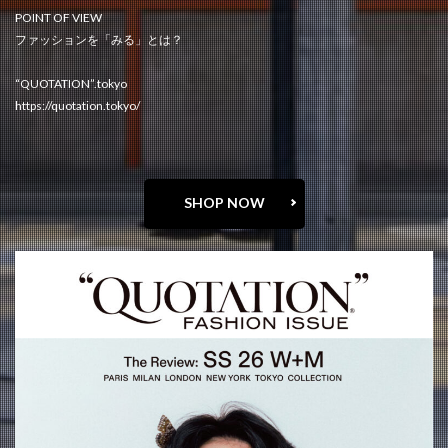
POINT OF VIEW
ファッションを「みる」とは？
“QUOTATION”.tokyo
https://quotation.tokyo/
SHOP NOW