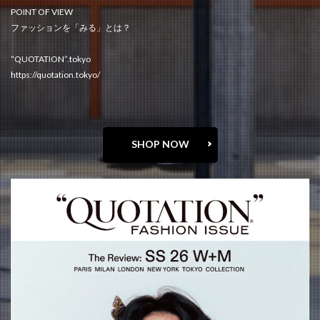
POINT OF VIEW
ファッションを「みる」とは？
“QUOTATION”.tokyo
https://quotation.tokyo/
SHOP NOW