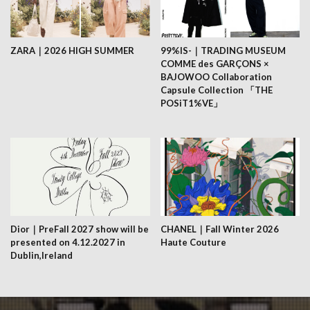
ZARA｜2026 HIGH SUMMER
99%IS-｜TRADING MUSEUM
COMME des GARÇONS ×
BAJOWOO Collaboration
Capsule Collection 「THE
POSiT1%VE」
Dior｜PreFall 2027 show will be
CHANEL｜Fall Winter 2026
presented on 4.12.2027 in
Haute Couture
Dublin,Ireland