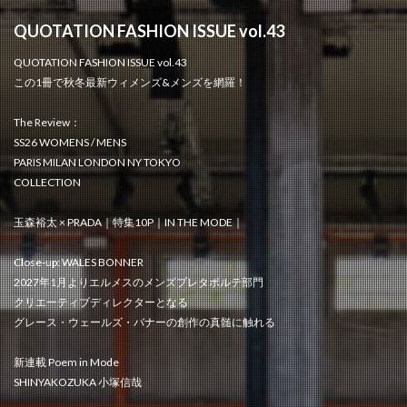
QUOTATION FASHION ISSUE vol.43
QUOTATION FASHION ISSUE vol.43
この1冊で秋冬最新ウィメンズ&メンズを網羅！
The Review：
SS26 WOMENS / MENS
PARIS MILAN LONDON NY TOKYO
COLLECTION
玉森裕太 × PRADA｜特集10P｜IN THE MODE｜
Close-up: WALES BONNER
2027年1月よりエルメスのメンズプレタポルテ部門
クリエーティブディレクターとなる
グレース・ウェールズ・バナーの創作の真髄に触れる
新連載 Poem in Mode
SHINYAKOZUKA 小塚信哉