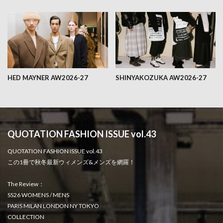
HED MAYNER AW2026-27
SHINYAKOZUKA AW2026-27
QUOTATION FASHION ISSUE vol.43
QUOTATION FASHION ISSUE vol.43
この1冊で秋冬最新ウィメンズ&メンズを網羅！
The Review：
SS26 WOMENS / MENS
PARIS MILAN LONDON NY TOKYO
COLLECTION