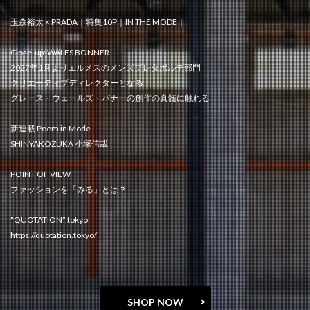
玉森裕太 × PRADA｜特集10P｜IN THE MODE｜
Close-up: WALES BONNER
2027年1月よりエルメスのメンズプレタポルテ部門
クリエーティブディレクターとなる
グレース・ウェールズ・バナーの創作の真髄に触れる
新連載 Poem in Mode
SHINYAKOZUKA 小塚信哉
POINT OF VIEW
ファッションを「みる」とは？
“QUOTATION”.tokyo
https://quotation.tokyo/
SHOP NOW