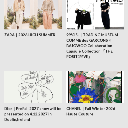
ZARA｜2026 HIGH SUMMER
99%IS-｜TRADING MUSEUM
COMME des GARÇONS ×
BAJOWOO Collaboration
Capsule Collection 「THE
POSiT1%VE」
Dior｜PreFall 2027 show will be
CHANEL｜Fall Winter 2026
presented on 4.12.2027 in
Haute Couture
Dublin,Ireland