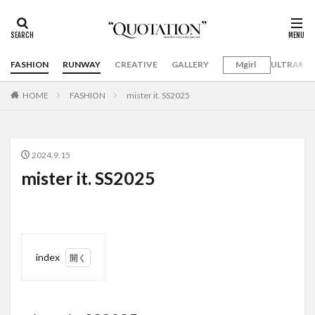
FASHION
RUNWAY
CREATIVE
GALLERY
Mgirl
ULTRAMA
HOME
FASHION
mister it. SS2025
2024.9.15
mister it. SS2025
index
1
mister
it.