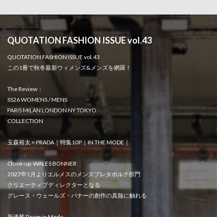
QUOTATION FASHION ISSUE vol.43
QUOTATION FASHION ISSUE vol.43
この1冊で秋冬最新ウィメンズ&メンズを網羅！
The Review：
SS26 WOMENS / MENS
PARIS MILAN LONDON NY TOKYO
COLLECTION
玉森裕太 × PRADA｜特集10P｜IN THE MODE｜
Close-up: WALES BONNER
2027年1月よりエルメスのメンズプレタポルテ部門
クリエーティブディレクターとなる
グレース・ウェールズ・バナーの創作の真髄に触れる
新連載 Poem in Mode