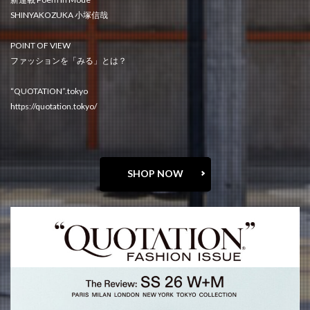
SHINYAKOZUKA 小塚信哉
POINT OF VIEW
ファッションを「みる」とは？
“QUOTATION”.tokyo
https://quotation.tokyo/
SHOP NOW