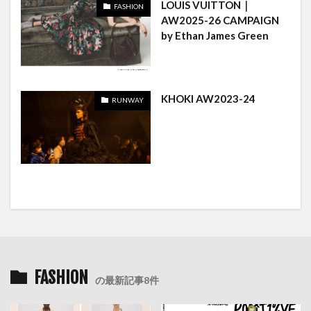
LOUIS VUITTON｜
FASHION
AW2025-26 CAMPAIGN
by Ethan James Green
KHOKI AW2023-24
RUNWAY
FASHION
の最新記事8件