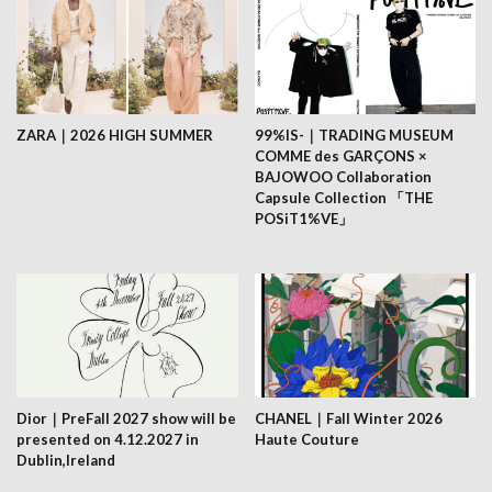
ZARA｜2026 HIGH SUMMER
99%IS-｜TRADING MUSEUM
COMME des GARÇONS ×
BAJOWOO Collaboration
Capsule Collection 「THE
POSiT1%VE」
Dior｜PreFall 2027 show will be
CHANEL｜Fall Winter 2026
presented on 4.12.2027 in
Haute Couture
Dublin,Ireland