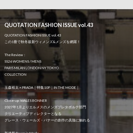
QUOTATION FASHION ISSUE vol.43
QUOTATION FASHION ISSUE vol.43
この1冊で秋冬最新ウィメンズ&メンズを網羅！
The Review：
SS26 WOMENS / MENS
PARIS MILAN LONDON NY TOKYO
COLLECTION
玉森裕太 × PRADA｜特集10P｜IN THE MODE｜
Close-up: WALES BONNER
2027年1月よりエルメスのメンズプレタポルテ部門
クリエーティブディレクターとなる
グレース・ウェールズ・バナーの創作の真髄に触れる