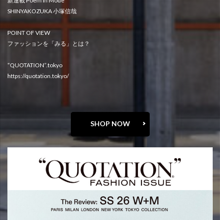
新連載 Poem in Mode
SHINYAKOZUKA 小塚信哉
POINT OF VIEW
ファッションを「みる」とは？
“QUOTATION”.tokyo
https://quotation.tokyo/
SHOP NOW