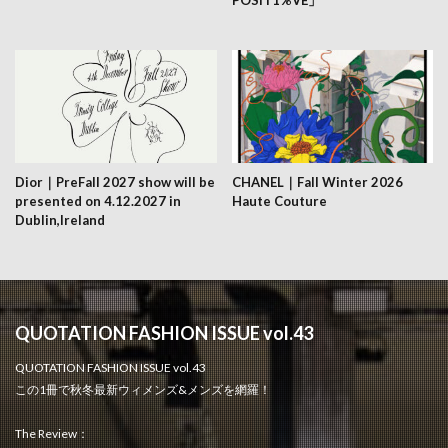
POSiT1%VE」
Dior｜PreFall 2027 show will be
CHANEL｜Fall Winter 2026
presented on 4.12.2027 in
Haute Couture
Dublin,Ireland
QUOTATION FASHION ISSUE vol.43
QUOTATION FASHION ISSUE vol.43
この1冊で秋冬最新ウィメンズ&メンズを網羅！
The Review：