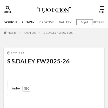
FASHION
RUNWAY
CREATIVE
GALLERY
Mgirl
ULTRAMA
HOME
FASHION
S.S.DALEY FW2025-26
2025.2.23
S.S.DALEY FW2025-26
index
1
S.S.DALEY
FW2025-