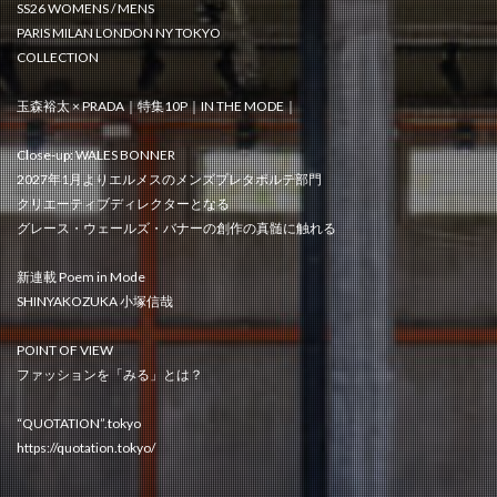
SS26 WOMENS / MENS
PARIS MILAN LONDON NY TOKYO
COLLECTION
玉森裕太 × PRADA｜特集10P｜IN THE MODE｜
Close-up: WALES BONNER
2027年1月よりエルメスのメンズプレタポルテ部門
クリエーティブディレクターとなる
グレース・ウェールズ・バナーの創作の真髄に触れる
新連載 Poem in Mode
SHINYAKOZUKA 小塚信哉
POINT OF VIEW
ファッションを「みる」とは？
“QUOTATION”.tokyo
https://quotation.tokyo/