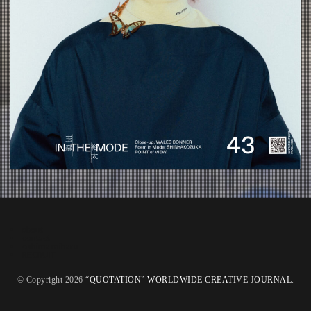
about
contact
oshima miharu
RECRUIT
© Copyright 2026
“QUOTATION” WORLDWIDE CREATIVE JOURNAL
.