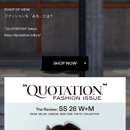
POINT OF VIEW
ファッションを「みる」とは？
“QUOTATION”.tokyo
https://quotation.tokyo/
SHOP NOW