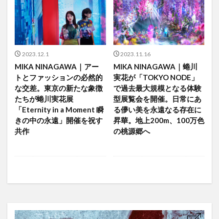
2023.12.1
2023.11.16
MIKA NINAGAWA｜アー
MIKA NINAGAWA｜蜷川
トとファッションの必然的
実花が「TOKYO NODE」
な交差。東京の新たな象徴
で過去最大規模となる体験
たちが蜷川実花展
型展覧会を開催。日常にあ
「Eternity in a Moment 瞬
る儚い美を永遠なる存在に
きの中の永遠」開催を祝す
昇華。地上200m、100万色
共作
の桃源郷へ