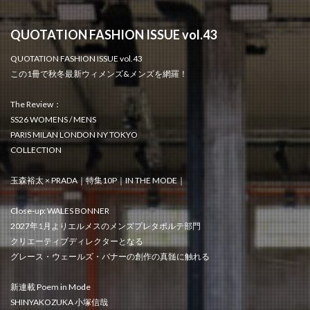
QUOTATION FASHION ISSUE vol.43
QUOTATION FASHION ISSUE vol.43
この1冊で秋冬最新ウィメンズ&メンズを網羅！
The Review：
SS26 WOMENS / MENS
PARIS MILAN LONDON NY TOKYO
COLLECTION
玉森裕太 × PRADA｜特集10P｜IN THE MODE｜
Close-up: WALES BONNER
2027年1月よりエルメスのメンズプレタポルテ部門
クリエーティブディレクターとなる
グレース・ウェールズ・バナーの創作の真髄に触れる
新連載 Poem in Mode
SHINYAKOZUKA 小塚信哉