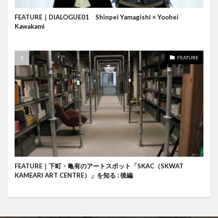
FEATURE｜DIALOGUE01 Shinpei Yamagishi × Yoohei
Kawakami
FEATURE
FEATURE｜下町・亀有のアートスポット「SKAC（SKWAT
KAMEARI ART CENTRE）」を知る : 後編