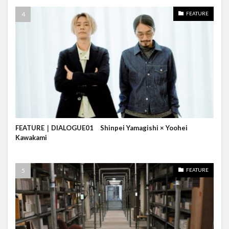
FEATURE
FEATURE｜DIALOGUE01 Shinpei Yamagishi × Yoohei
Kawakami
FEATURE