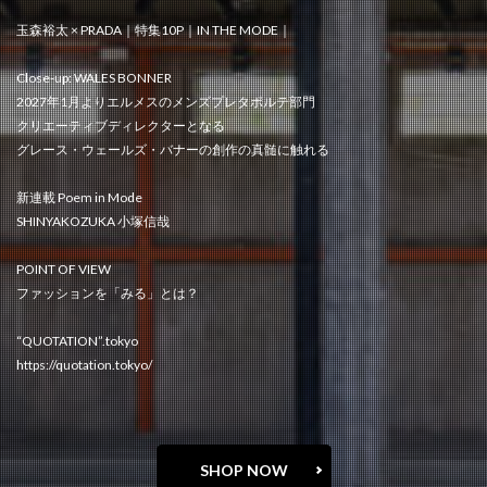
玉森裕太 × PRADA｜特集10P｜IN THE MODE｜
Close-up: WALES BONNER
2027年1月よりエルメスのメンズプレタポルテ部門
クリエーティブディレクターとなる
グレース・ウェールズ・バナーの創作の真髄に触れる
新連載 Poem in Mode
SHINYAKOZUKA 小塚信哉
POINT OF VIEW
ファッションを「みる」とは？
“QUOTATION”.tokyo
https://quotation.tokyo/
SHOP NOW