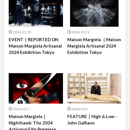
2024.11.19
2024.10.21
EVENT｜REPORTED ON
Maison Margiela ｜Maison
Maison Margiela Artisanal
Margiela Artisanal 2024
2024 Exhibition Tokyo
Exhibition Tokyo
2024.10.7
2024.9.30
Maison Margiela｜
FEATURE｜High & Low -
Nighthawk: The 2024
John Galliano
Artisanal Film Premiere