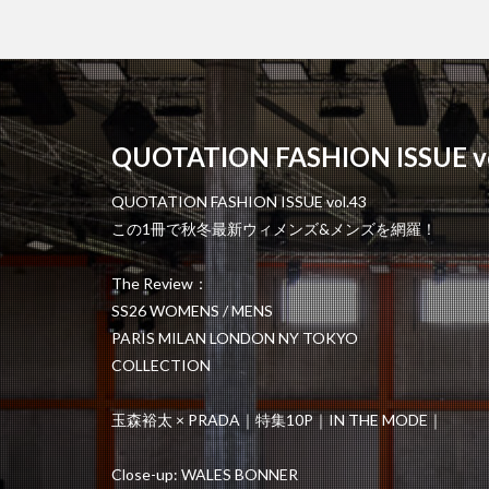
QUOTATION FASHION ISSUE vo
QUOTATION FASHION ISSUE vol.43
この1冊で秋冬最新ウィメンズ&メンズを網羅！
The Review：
SS26 WOMENS / MENS
PARIS MILAN LONDON NY TOKYO
COLLECTION
玉森裕太 × PRADA｜特集10P｜IN THE MODE｜
Close-up: WALES BONNER