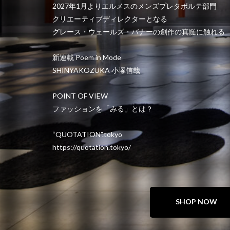
2027年1月よりエルメスのメンズプレタポルテ部門
クリエーティブディレクターとなる
グレース・ウェールズ・バナーの創作の真髄に触れる
新連載 Poem in Mode
SHINYAKOZUKA 小塚信哉
POINT OF VIEW
ファッションを「みる」とは？
“QUOTATION”.tokyo
https://quotation.tokyo/
SHOP NOW