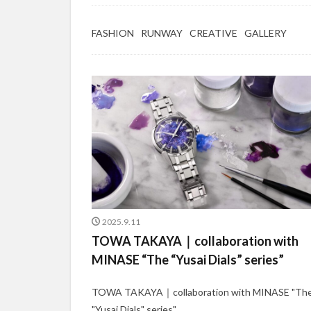
FASHION
RUNWAY
CREATIVE
GALLERY
2025.9.11
TOWA TAKAYA｜collaboration with
MINASE “The “Yusai Dials” series”
TOWA TAKAYA｜collaboration with MINASE "Th
"Yusai Dials" series"