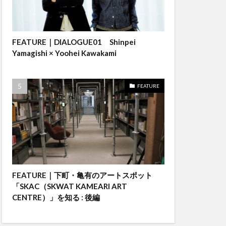
FEATURE｜DIALOGUE01 Shinpei
Yamagishi × Yoohei Kawakami
FEATURE
FEATURE｜下町・亀有のアートスポット
「SKAC（SKWAT KAMEARI ART
CENTRE）」を知る : 後編