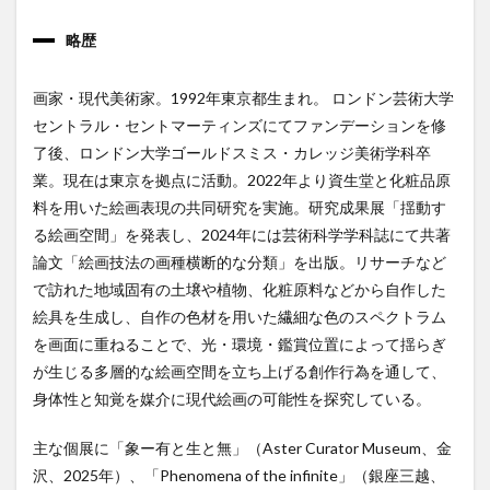
略歴
画家・現代美術家。1992年東京都生まれ。 ロンドン芸術大学
セントラル・セントマーティンズにてファンデーションを修
了後、ロンドン大学ゴールドスミス・カレッジ美術学科卒
業。現在は東京を拠点に活動。2022年より資生堂と化粧品原
料を用いた絵画表現の共同研究を実施。研究成果展「揺動す
る絵画空間」を発表し、2024年には芸術科学学科誌にて共著
論文「絵画技法の画種横断的な分類」を出版。リサーチなど
で訪れた地域固有の土壌や植物、化粧原料などから自作した
絵具を生成し、自作の色材を用いた繊細な色のスペクトラム
を画面に重ねることで、光・環境・鑑賞位置によって揺らぎ
が生じる多層的な絵画空間を立ち上げる創作行為を通して、
身体性と知覚を媒介に現代絵画の可能性を探究している。
主な個展に「象ー有と生と無」（Aster Curator Museum、金
沢、2025年）、「Phenomena of the infinite」（銀座三越、