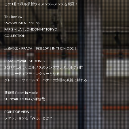
この1冊で秋冬最新ウィメンズ&メンズを網羅！
The Review：
SS26 WOMENS / MENS
PARIS MILAN LONDON NY TOKYO
COLLECTION
玉森裕太 × PRADA｜特集10P｜IN THE MODE｜
Close-up: WALES BONNER
2027年1月よりエルメスのメンズプレタポルテ部門
クリエーティブディレクターとなる
グレース・ウェールズ・バナーの創作の真髄に触れる
新連載 Poem in Mode
SHINYAKOZUKA 小塚信哉
POINT OF VIEW
ファッションを「みる」とは？