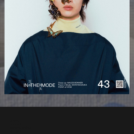
about
contact
oshima miharu
RECRUIT