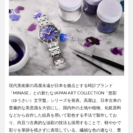
ート
に。
3
販売
情報
3.1
作品
名：
DIVIDO
～罔象
＜流星
雨と幻
＞
3.2
作品
現代美術家の高屋永遠が日本を拠点とする時計ブランド
名：
「MINASE」との新たなJAPAN ART COLLECTION「悠彩
SEVEN
（ゆうさい）文字盤」シリーズを発表。高屋は、日本古来の
WINDOWS
～存在する
普遍的な美意識を大切にし、国内外の土地や植物、化粧原料
とは別の仕
などから自作した絵具を用いて彩色する手法で製作してお
方で
り、尚且つ古典的な油彩の技法も採用することで、軽やかで
3.3
作品
彩りを筆跡を残さずに表現している。繊細な色の連なり、豊