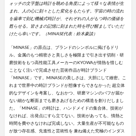
ォッチの文字盤は時計を眺める角度によって様々な表情が生
まれ、人の心に刻々とした変化をもたらす。宇宙の時の流れ
を歯車で刻む機械式時計が、それぞれの人がもつ時の価値を
甦らせる。皆さまの記憶に刻まれた時を呼び醒ましていただ
けたら幸いです。（MINASE代表：鈴木豪談）
「MINASE」の原点は、ブランドのシンボルに掲げるドリ
ル。金属のもつ精密さと美しさを極限まで引き出す切削・研
磨技術をもつ高性能工具メーカーのKYOWAが情熱を惜しむ
ことなく注いで完成させた芸術作品が時計ブランド
「MINASE」です。MINASEの美しさは、大胆にして緻密。こ
れまで世界中の時計ブランドが想像すらできなかった 超立体
的なデザインを考案し、なおかつ、研磨マシンのバフが届か
ない細かな断面までも磨きあげるための構造を創りだしまし
た。「MINASE」の時計は、ハンドメイドの集合体。技術が
なければ、出発点にすら立てない。技術があっても、情熱と
時間を費やさなければ完成しない。大量生産が不可能なもの
が放つ存在感、先進性と芸術性を 兼ね備えた究極のインダス