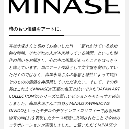
時のもつ価値をアートに。
高屋永遠さんと初めてお会いした日、「忘れかけている原始
的な時間、それぞれの人が本来持っている時間」といった制
作の想いをお聞きし、心の中に衝撃が走ったことをはっきり
と憶えています。単にアート作品として文字盤を制作してい
ただくのではなく、高屋永遠さんの思想と感性によって時計
そのものの価値を再構築していただきたい。そして、その作
品はこれまでMINASEが工藝の名工と紡いできた“JAPAN ART
COLLECTION”のシリーズに新しいビジョンをもたらすと確信
しました。高屋永遠さんご自身がMINASEのWINDOWS、
DIVIDOといったモデルのデザインフィロソフィーである日本
固有の間(ま)を表現したケース構造に共鳴されたことで今回の
コラボレーションが実現しました。ご覧いただくMINASEウ