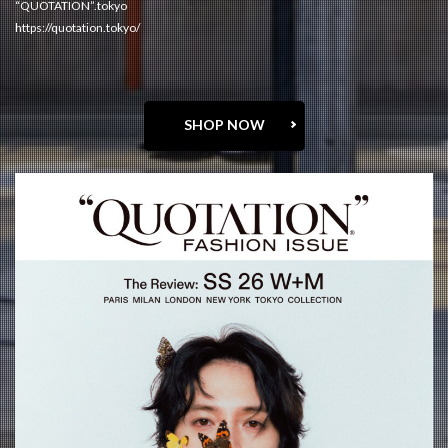
“QUOTATION”.tokyo
https://quotation.tokyo/
SHOP NOW