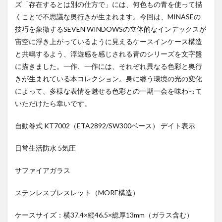
ズ「存在するとは別の仕方で」には、何色もの青を使って描
くことで不思議な奥行きが生まれます。今回は、MINASEの
技巧を象徴するSEVEN WINDOWSの立体的なインデックスが
宙空に浮き上がっているように見えるケースインケース構造
と共鳴するよう、浮遊感を感じされる青のシリーズを文字盤
に描きました。一作、一作には、それぞれ異なる色彩と奥行
きが生まれている本コレクション。身に纏う環境の光の変化
によって、多様な表情を魅せる色彩との一期一会を味わって
いただけたら幸いです。
自動巻式 KT7002（ETA2892/SW300ベース） デイト表示
日常生活防水 5気圧
サファイアガラス
ステンレスブレスレット（MORE構造）
ケースサイズ：横37.4×縦46.5×総厚13mm（ガラス含む）