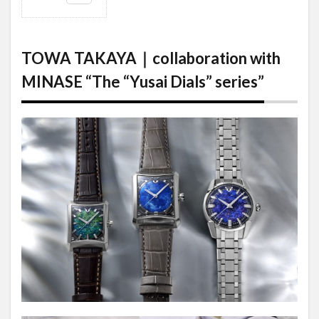
1
TOWA
TAKAYA｜
collaboration
TOWA TAKAYA｜collaboration with
with MINASE
“The “Yusai
MINASE “The “Yusai Dials” series”
Dials”
series”
1.1
高屋
永遠
より
メッ
セー
ジ
1.2
略歴
2
時の
もつ
価値
をア