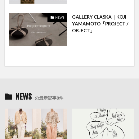
GALLERY CLASKA｜KOJI
NEWS
YAMAMOTO「PROJECT /
OBJECT」
NEWS
の最新記事8件