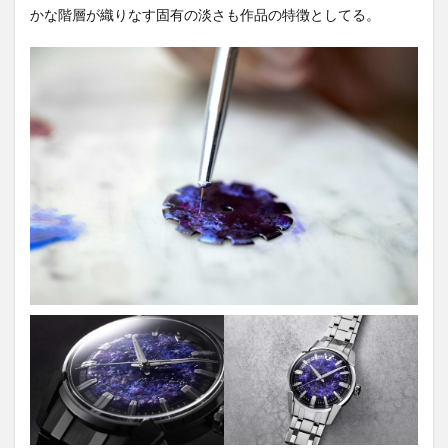
名：FIVE
かな階層が織りなす固有の淡さも作品の特徴としてる。
WINDOWS
MID ～多元
論者の庭