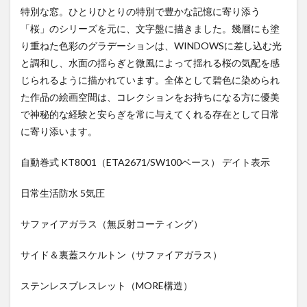
特別な窓。ひとりひとりの特別で豊かな記憶に寄り添う
「桜」のシリーズを元に、文字盤に描きました。幾層にも塗
り重ねた色彩のグラデーションは、WINDOWSに差し込む光
と調和し、水面の揺らぎと微風によって揺れる桜の気配を感
じられるように描かれています。全体として碧色に染められ
た作品の絵画空間は、コレクションをお持ちになる方に優美
で神秘的な経験と安らぎを常に与えてくれる存在として日常
に寄り添います。
自動巻式 KT8001（ETA2671/SW100ベース） デイト表示
日常生活防水 5気圧
サファイアガラス（無反射コーティング）
サイド＆裏蓋スケルトン（サファイアガラス）
ステンレスブレスレット（MORE構造）