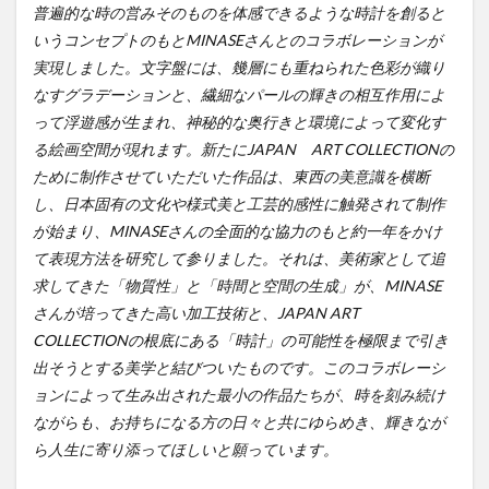
普遍的な時の営みそのものを体感できるような時計を創ると
いうコンセプトのもとMINASEさんとのコラボレーションが
実現しました。文字盤には、幾層にも重ねられた色彩が織り
なすグラデーションと、繊細なパールの輝きの相互作用によ
って浮遊感が生まれ、神秘的な奥行きと環境によって変化す
る絵画空間が現れます。新たにJAPAN ART COLLECTIONの
ために制作させていただいた作品は、東西の美意識を横断
し、日本固有の文化や様式美と工芸的感性に触発されて制作
が始まり、MINASEさんの全面的な協力のもと約一年をかけ
て表現方法を研究して参りました。それは、美術家として追
求してきた「物質性」と「時間と空間の生成」が、MINASE
さんが培ってきた高い加工技術と、JAPAN ART
COLLECTIONの根底にある「時計」の可能性を極限まで引き
出そうとする美学と結びついたものです。このコラボレーシ
ョンによって生み出された最小の作品たちが、時を刻み続け
ながらも、お持ちになる方の日々と共にゆらめき、輝きなが
ら人生に寄り添ってほしいと願っています。