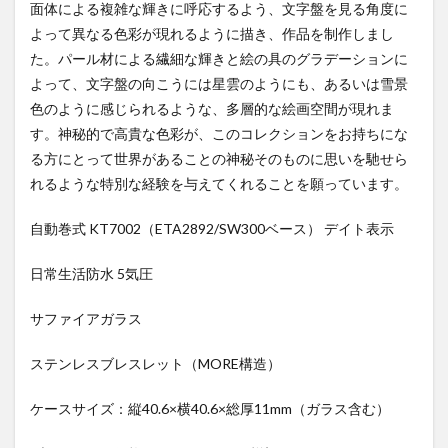
面体による複雑な輝きに呼応するよう、文字盤を見る角度に
よって異なる色彩が現れるように描き、作品を制作しまし
た。パール材による繊細な輝きと絵の具のグラデーションに
よって、文字盤の向こうには星雲のようにも、あるいは雪景
色のように感じられるような、多層的な絵画空間が現れま
す。神秘的で高貴な色彩が、このコレクションをお持ちにな
る方にとって世界があることの神秘そのものに思いを馳せら
れるような特別な経験を与えてくれることを願っています。
自動巻式 KT7002（ETA2892/SW300ベース） デイト表示
日常生活防水 5気圧
サファイアガラス
ステンレスブレスレット（MORE構造）
ケースサイズ：縦40.6×横40.6×総厚11mm（ガラス含む）