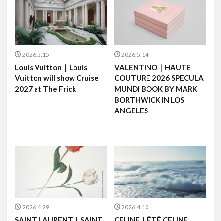
2026.5.15
2026.5.14
Louis Vuitton｜Louis
VALENTINO｜HAUTE
Vuitton will show Cruise
COUTURE 2026 SPECULA
2027 at The Frick
MUNDI BOOK BY MARK
BORTHWICK IN LOS
ANGELES
2026.4.29
2026.4.10
SAINT LAURENT｜SAINT
CELINE｜ÉTÉ CELINE