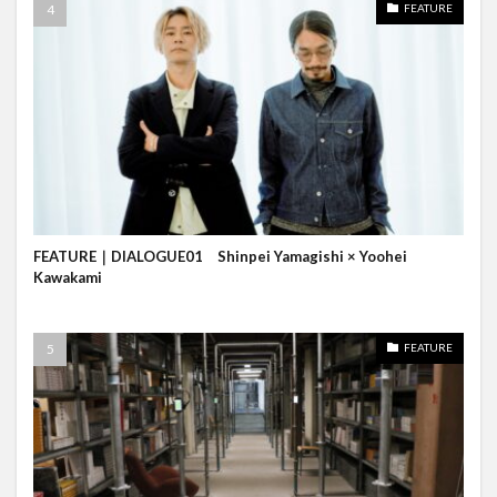
FEATURE
FEATURE｜DIALOGUE01 Shinpei Yamagishi × Yoohei
Kawakami
FEATURE