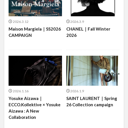
2026.3.12
2026.3.9
Maison Margiela｜SS2026
CHANEL｜Fall Winter
CAMPAIGN
2026
2026.1.16
2026.1.9
Yosuke Aizawa｜
SAINT LAURENT｜Spring
ECCO.Kollektive × Yosuke
26 Collection campaign
Aizawa : A New
Collaboration