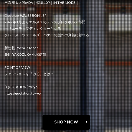
玉森裕太 × PRADA｜特集10P｜IN THE MODE｜
Close-up: WALES BONNER
2027年1月よりエルメスのメンズプレタポルテ部門
クリエーティブディレクターとなる
グレース・ウェールズ・バナーの創作の真髄に触れる
新連載 Poem in Mode
SHINYAKOZUKA 小塚信哉
POINT OF VIEW
ファッションを「みる」とは？
“QUOTATION”.tokyo
https://quotation.tokyo/
SHOP NOW