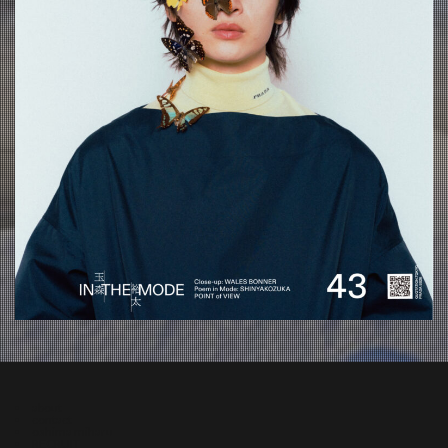
about
contact
oshima miharu
RECRUIT