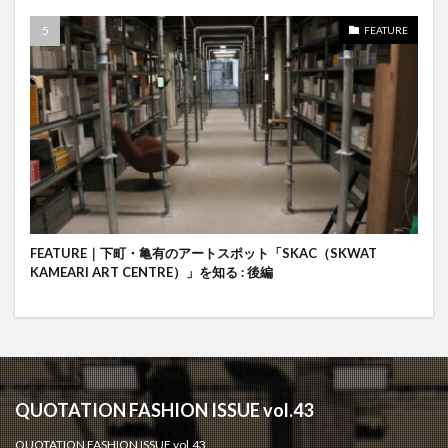
FEATURE
FEATURE｜下町・亀有のアートスポット「SKAC（SKWAT
KAMEARI ART CENTRE）」を知る : 後編
QUOTATION FASHION ISSUE vol.43
QUOTATION FASHION ISSUE vol.43