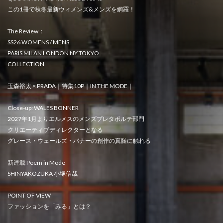
この1冊で秋冬最新ウィメンズ&メンズを網羅！
The Review：
SS26 WOMENS / MENS
PARIS MILAN LONDON NY TOKYO
COLLECTION
玉森裕太 × PRADA｜特集10P｜IN THE MODE｜
Close-up: WALES BONNER
2027年1月よりエルメスのメンズプレタポルテ部門
クリエーティブディレクターとなる
グレース・ウェールズ・バナーの創作の真髄に触れる
新連載 Poem in Mode
SHINYAKOZUKA 小塚信哉
POINT OF VIEW
ファッションを「みる」とは？