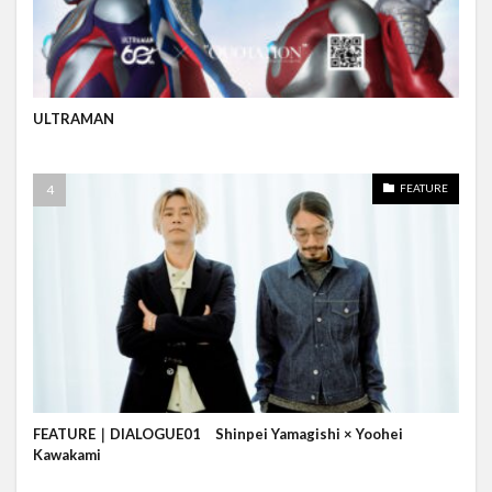
ULTRAMAN
FEATURE
FEATURE｜DIALOGUE01 Shinpei Yamagishi × Yoohei
Kawakami