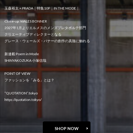
玉森裕太 × PRADA｜特集10P｜IN THE MODE｜
Close-up: WALES BONNER
2027年1月よりエルメスのメンズプレタポルテ部門
クリエーティブディレクターとなる
グレース・ウェールズ・バナーの創作の真髄に触れる
新連載 Poem in Mode
SHINYAKOZUKA 小塚信哉
POINT OF VIEW
ファッションを「みる」とは？
“QUOTATION”.tokyo
https://quotation.tokyo/
SHOP NOW