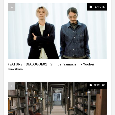
FEATURE
FEATURE｜DIALOGUE01 Shinpei Yamagishi × Yoohei
Kawakami
FEATURE