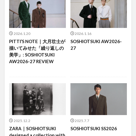
2026.1.20
2026.1.16
PITTI’S NOTE｜大月壮士が
SOSHIOTSUKI AW2026-
描いてみせた「繰り返しの
27
美学」: SOSHIOTSUKI
AW2026-27 REVIEW
2025.12.2
2025.7.7
ZARA｜SOSHIOTSUKI
SOSHIOTSUKI SS2026
designed a collection with