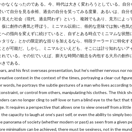
いかなくなったのであ る。今、時代は大きく変わろうとしている。自分
於いて自分を見る余裕、過去の自分を笑ってみる度量、あるいは、自分
り見えた社会（現代、過去問わず）という、複雑でもあり、見方によっ
、仮に創作の勇気と呼ぼう。ミニマル以前に、俗的な意味では無い色気
とへの指向を変えずに続けていると、自ずとある時点でミニマムな状態
ッタリな」とかの限定的な括りを加えるなら、特段テーラードに特化す
ことが可能だ。しかし、ミニマルといえども、そこには計り知れないア
まれている。その伝でいえば、膨大な時間の観念を内包する大月の創作
べきである。
ears, and his first overseas presentation, but he’s neither nervous nor n
creative context in the context of the times, portraying a clear-cut figu
r words, he portrays the subtle gestures of a man who lives according to
onstraint, or control from others, manipulating his clothes. The thick sh
ders can no longer cling to self-love or turn a blind eye to the fact tha
nge. It requires a perspective that allows one to view oneself from a littl
, the capacity to laugh at one’s past self, or even the ability to simply b
e panorama of society (whether modern or past) as seen from a given pers
efore minimalism can be achieved, there must be sexiness, not in the mu