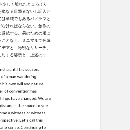
を少しく離れたところより
を単なる目撃者ないし証人と
ては単純でもあるパノラマと
がなければならない。創作の
に帰結する。男のための服に
ることなく、ミニマルで色気
イデアと、緻密なリサーチ、
に対する姿勢と、上述のミニ
onchalant.This season,
re of a man wandering
 his own will and nature,
ell of convention has
t things have changed. We are
e distance, the space to see
ecome a witness or witness,
pective. Let’s call this
ndane sense. Continuing to