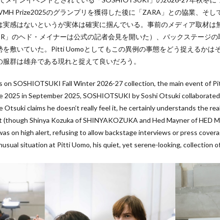
VMH Prize2025のグランプリを獲得した後に「ZARA」との協業、そして今
実感はないというが実体は確実に掴んでいる。事前のメディア取材は無し（
YNER」のヘド・メイナーは公式の記者会見を開いた）、バックステージ
を敷いていた。Pitti Uomoとしてもこの異例の事態をどう捉えるか
の服群は雄弁である現れと捉えて良いだろう。
es on SOSHIOTSUKI Fall Winter 2026-27 collection, the main event of Pi
ze 2025 in September 2025, SOSHIOTSUKI by Soshi Otsuki collaborated
e Otsuki claims he doesn’t really feel it, he certainly understands the re
ent (though Shinya Kozuka of SHINYAKOZUKA and Hed Mayner of HED MA
as on high alert, refusing to allow backstage interviews or press coverag
unusual situation at Pitti Uomo, his quiet, yet serene-looking, collection 