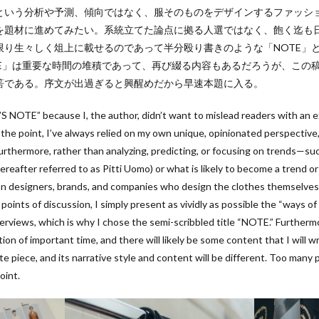
という分析や予測、傾向ではなく、服そのものをデザインするファッシ
を題材に進めてみたい。系統立てた論点に拠る人選ではなく、飽く迄も
限り生々しく俎上に載せるのであって半分殴り書きのような「NOTE」
TE」は重要な時間の堆積であって、再び綴る内容もあるだろうが、この
筈である。序文が出過ぎると興醒めだから早速本題に入る。
I’S NOTE” because I, the author, didn’t want to mislead readers with an
 the point, I’ve always relied on my own unique, opinionated perspective, 
rthermore, rather than analyzing, predicting, or focusing on trends—s
eafter referred to as Pitti Uomo) or what is likely to become a trend or 
ion designers, brands, and companies who design the clothes themselves
oints of discussion, I simply present as vividly as possible the “ways o
terviews, which is why I chose the semi-scribbled title “NOTE.” Further
on of important time, and there will likely be some content that I will wr
rate piece, and its narrative style and content will be different. Too many 
oint.