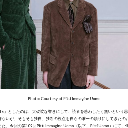
Photo: Courtesy of Pitti Immagine Uomo
S NOTE』としたのは、大袈裟な響きにして、読者を惑わしたく無いとい
許ないが、そもそも独自、独断の視点を自らの唯一の頼りにしてきたの
回の第109回Pitti Immagine Uomo（以下、Pitti Uomo）