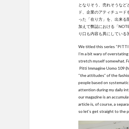
となりそう、売れそうなど
ド、企業のアティチュード
った「在り方」を、出来る
加えて弊誌における「NO
り口も内容も異にしている
We titled this series “PITT
I’m a bit wary of overstating
stretch myself somewhat. Fu
Pitti Immagine Uomo 109 (her
“the attitudes” of the fash
people based on systematic p
attention during my daily in
our magazine is an accumulati
article is, of course, a sepa
so let’s get straight to the p