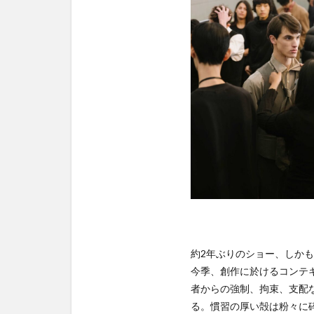
約2年ぶりのショー、しか
今季、創作に於けるコンテ
者からの強制、拘束、支配
る。慣習の厚い殻は粉々に