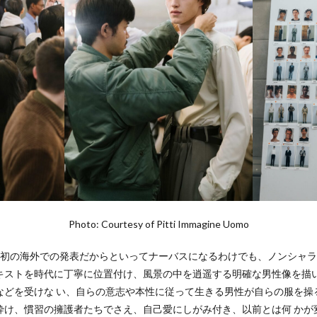
Photo: Courtesy of Pitti Immagine Uomo
も初の海外での発表だからといってナーバスになるわけでも、ノンシャ
キストを時代に丁寧に位置付け、風景の中を逍遥する明確な男性像を描
などを受けな い、自らの意志や本性に従って生きる男性が自らの服を操
砕け、慣習の擁護者たちでさえ、自己愛にしがみ付き、以前とは何 かが