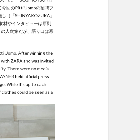
回のPitti Uomoの招聘ブ
「SHINYAKOZUKA」
の取材やインタビューは原則
はその人次第だが、語り口は寡
tti Uomo. After winning the
 with ZARA and was invited
ality. There were no media
YNER held official press
e. While it’s up to each
of clothes could be seen as a