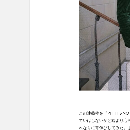
この連載稿を『PITTI’
ていはしないかと端より心
れなりに背伸びしてみた。また、今