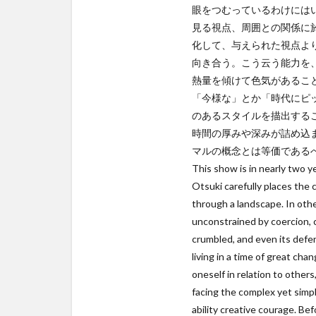
眼をつむっているわけには
見る視点、周囲との関係に
化して、与えられた視点よ
向き合う。こう云う能力を
熱量を傾けて色気があるこ
「今様な」とか「時代にピ
のあるスタイルを描出する
時間の厚みや深みが詰め込
マルの概念とは等価である
This show is in nearly two y
Otsuki carefully places the 
through a landscape. In othe
unconstrained by coercion, c
crumbled, and even its defen
living in a time of great cha
oneself in relation to others
facing the complex yet simpl
ability creative courage. B