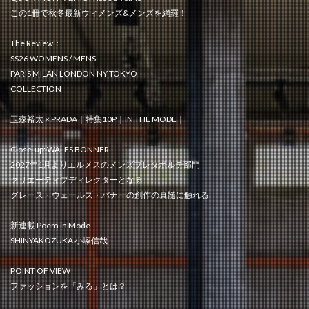
この1冊で秋冬最新ウィメンズ&メンズを網羅！
The Review：
SS26 WOMENS / MENS
PARIS MILAN LONDON NY TOKYO
COLLECTION
玉森裕太 × PRADA｜特集10P｜IN THE MODE｜
Close-up: WALES BONNER
2027年1月よりエルメスのメンズプレタポルテ部門
クリエーティブディレクターとなる
グレース・ウェールズ・バナーの創作の真髄に触れる
新連載 Poem in Mode
SHINYAKOZUKA 小塚信哉
POINT OF VIEW
ファッションを「みる」とは？