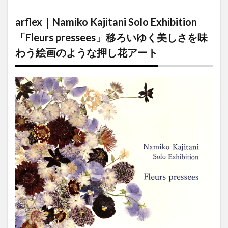
｜Namiko
Kajitani
arflex｜Namiko Kajitani Solo Exhibition
Solo
Exhibition
「Fleurs pressees」移ろいゆく美しさを味
「Fleurs
わう絵画のような押し花アート
pressees」
移ろいゆく
美しさを味
わう絵画の
ような押し
花アート