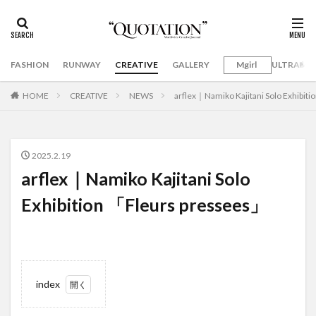
FASHION
RUNWAY
CREATIVE
GALLERY
Mgirl
ULTRAMA
HOME
CREATIVE
NEWS
arflex｜Namiko Kajitani Solo Exhibit
2025.2.19
arflex｜Namiko Kajitani Solo
Exhibition 「Fleurs pressees」
index
1
arflex