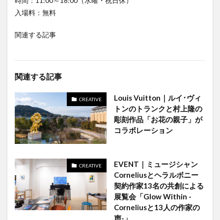
時間：11:00～18:00（水曜・祝日休）
入場料：無料
関連する記事
関連する記事
Louis Vuitton｜ルイ･ヴィ
CREATIVE
トンのトランクと村上隆の
彫刻作品「お花の親⼦」が
コラボレーション
EVENT｜ミュージシャン
CREATIVE
Corneliusとヘラルボニー
契約作家13名の共創による
展覧会「Glow Within -
Corneliusと13人の作家の
声-」