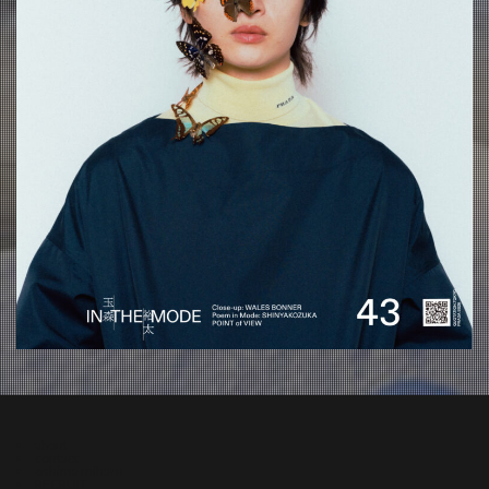
about
contact
oshima miharu
RECRUIT