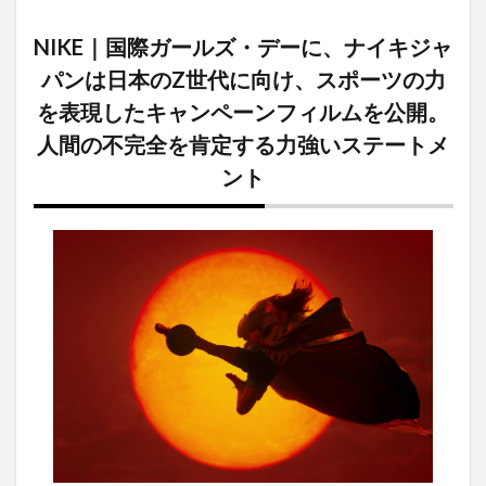
NIKE
｜国
NIKE｜国際ガールズ・デーに、ナイキジャ
際ガ
ール
パンは日本のZ世代に向け、スポーツの力
ズ・
を表現したキャンペーンフィルムを公開。
デー
に、
人間の不完全を肯定する力強いステートメ
ナイ
キジ
ント
ャパ
ンは
日本
のZ
世代
に向
け、
スポ
ーツ
の力
を表
現し
たキ
ャン
ペー
ンフ