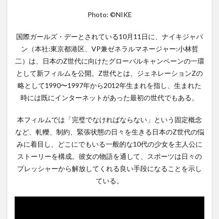
ィル
Photo: ©︎NIKE
ムを
公
開。
国際ガールズ・デーとされている10月11日に、ナイキジャパ
人間
ン（本社:東京都港区、VP兼ゼネラルマネージャー:小林哲
の不
完全
二）は、日本のZ世代に向けたグローバルキャンペーンの一環
を肯
として新フィルムを公開。Z世代とは、ジェネレーションZの
定す
る力
略として1990〜1997年から2012年生まれを指し、生まれた
強い
時には既にインターネットがあった最初の世代でもある。
ステ
ート
本フィルムでは「完璧でなければならない」という固定概念
メン
ト
など、軋轢、制約、緊張状態の日々を生きる日本のZ世代の悩
みに着目し、どこにでもいる一般的な10代の少女を主人公に
ストーリーを構成。彼女の物語を通して、スポーツは日々の
プレッシャーから解放してくれる良い手段になることを示し
ている。