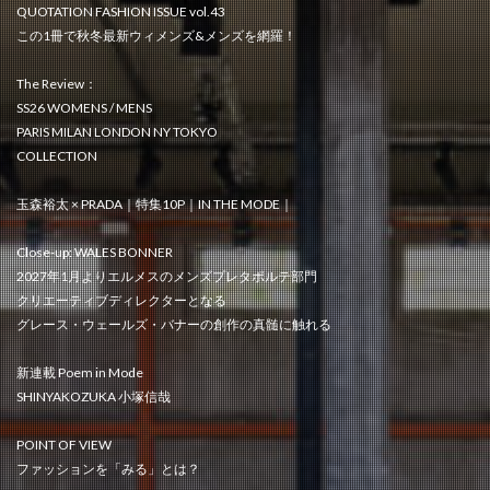
QUOTATION FASHION ISSUE vol.43
この1冊で秋冬最新ウィメンズ&メンズを網羅！
The Review：
SS26 WOMENS / MENS
PARIS MILAN LONDON NY TOKYO
COLLECTION
玉森裕太 × PRADA｜特集10P｜IN THE MODE｜
Close-up: WALES BONNER
2027年1月よりエルメスのメンズプレタポルテ部門
クリエーティブディレクターとなる
グレース・ウェールズ・バナーの創作の真髄に触れる
新連載 Poem in Mode
SHINYAKOZUKA 小塚信哉
POINT OF VIEW
ファッションを「みる」とは？