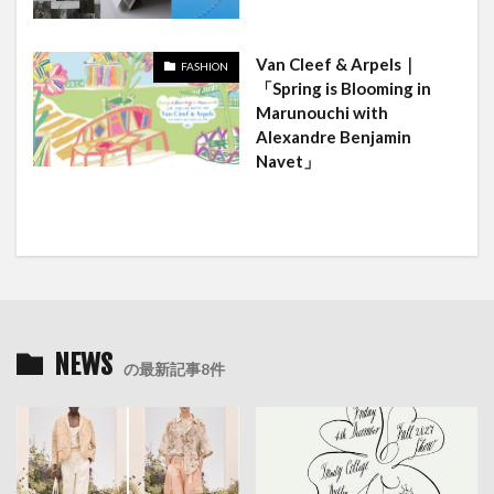
Van Cleef & Arpels｜
FASHION
「Spring is Blooming in
Marunouchi with
Alexandre Benjamin
Navet」
NEWS
の最新記事8件