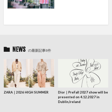
NEWS
の最新記事8件
ZARA｜2026 HIGH SUMMER
Dior｜PreFall 2027 show will be
presented on 4.12.2027 in
Dublin,Ireland