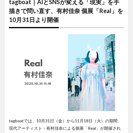
tagboat｜AIとSNSが変える「現実」を手
SNSが変
える
描きで問い直す、有村佳奈 個展「Real」を
「現
10月31日より開催
実」を
手描き
で問い
直す、
有村佳
奈 個展
「Real」
を10月
31日よ
り開催
tagboatでは、10月31日（金）から11月18日（火）の期間、
現代アーティスト・有村佳奈による個展「Real」が開催され