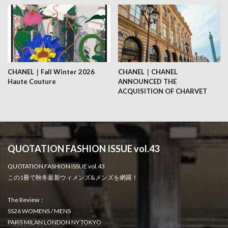
CHANEL｜Fall Winter 2026
CHANEL｜CHANEL
Haute Couture
ANNOUNCED THE
ACQUISITION OF CHARVET
QUOTATION FASHION ISSUE vol.43
QUOTATION FASHION ISSUE vol.43
この1冊で秋冬最新ウィメンズ&メンズを網羅！
The Review：
SS26 WOMENS / MENS
PARIS MILAN LONDON NY TOKYO