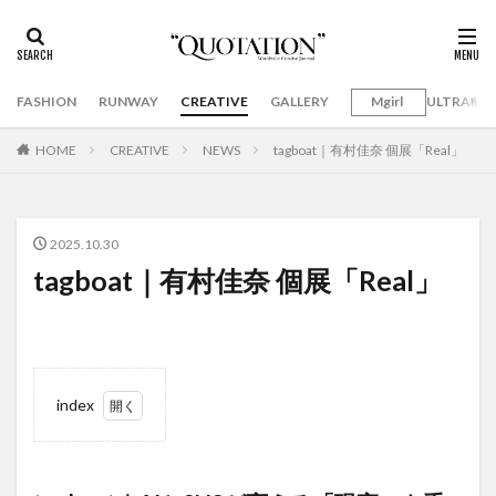
FASHION
RUNWAY
CREATIVE
GALLERY
Mgirl
ULTRAMA
HOME
CREATIVE
NEWS
tagboat｜有村佳奈 個展「Real」
2025.10.30
tagboat｜有村佳奈 個展「Real」
index
1
tagboat
｜AIと