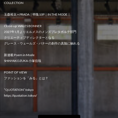
COLLECTION
玉森裕太 × PRADA｜特集10P｜IN THE MODE｜
Close-up: WALES BONNER
2027年1月よりエルメスのメンズプレタポルテ部門
クリエーティブディレクターとなる
グレース・ウェールズ・バナーの創作の真髄に触れる
新連載 Poem in Mode
SHINYAKOZUKA 小塚信哉
POINT OF VIEW
ファッションを「みる」とは？
“QUOTATION”.tokyo
https://quotation.tokyo/