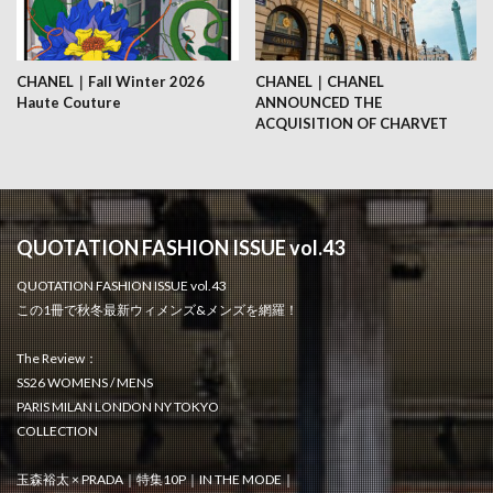
CHANEL｜Fall Winter 2026
CHANEL｜CHANEL
Haute Couture
ANNOUNCED THE
ACQUISITION OF CHARVET
QUOTATION FASHION ISSUE vol.43
QUOTATION FASHION ISSUE vol.43
この1冊で秋冬最新ウィメンズ&メンズを網羅！
The Review：
SS26 WOMENS / MENS
PARIS MILAN LONDON NY TOKYO
COLLECTION
玉森裕太 × PRADA｜特集10P｜IN THE MODE｜