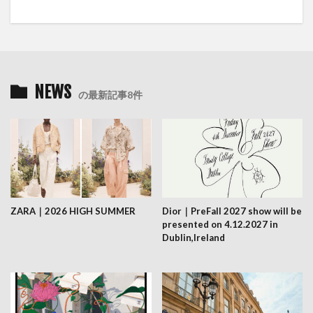
NEWS
の最新記事8件
ZARA｜2026 HIGH SUMMER
Dior｜PreFall 2027 show will be
presented on 4.12.2027 in
Dublin,Ireland