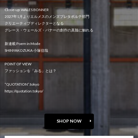
Close-up: WALES BONNER
2027年1月よりエルメスのメンズプレタポルテ部門
クリエーティブディレクターとなる
グレース・ウェールズ・バナーの創作の真髄に触れる
新連載 Poem in Mode
SHINYAKOZUKA 小塚信哉
POINT OF VIEW
ファッションを「みる」とは？
“QUOTATION”.tokyo
https://quotation.tokyo/
SHOP NOW