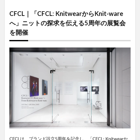
CFCL｜
「CFCL:
CFCL｜「CFCL: KnitwearからKnit-ware
Knitwear
から
へ」ニットの探求を伝える5周年の展覧会
Knit-
を開催
ware
へ」ニッ
トの探求
を伝える
5周年の
展覧会を
開催
CFCLは、ブランド設立5周年を記念し、「CFCL: Knitwearか