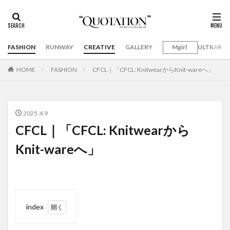
FASHION
RUNWAY
CREATIVE
GALLERY
Mgirl
ULTRAMA
HOME
FASHION
CFCL｜「CFCL: KnitwearからKnit-wareへ」
2025.4.9
CFCL｜「CFCL: Knitwearから
Knit-wareへ」
index
1