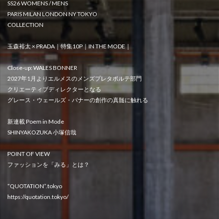
SS26 WOMENS / MENS
PARIS MILAN LONDON NY TOKYO
COLLECTION
玉森裕太 × PRADA｜特集10P｜IN THE MODE｜
Close-up: WALES BONNER
2027年1月よりエルメスのメンズプレタポルテ部門
クリエーティブディレクターとなる
グレース・ウェールズ・バナーの創作の真髄に触れる
新連載 Poem in Mode
SHINYAKOZUKA 小塚信哉
POINT OF VIEW
ファッションを「みる」とは？
“QUOTATION”.tokyo
https://quotation.tokyo/