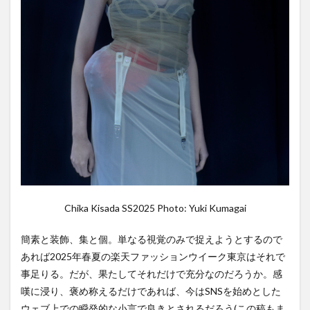
景を描く
「Chika
Kisada」
3
「FETICO」
が思う秘密
は、美に磨
きをかける
だけではな
い…
4
脳内を駆け巡る
欠片と嗜好を紡ぐ
「SHINYAKOZUKA」
5
Chika Kisada SS2025 Photo: Yuki Kumagai
「sulvam」
は時と人を
簡素と装飾、集と個。単なる視覚のみで捉えようとするので
つなぐメデ
ィウムに
あれば2025年春夏の楽天ファッションウイーク東京はそれで
事足りる。だが、果たしてそれだけで充分なのだろうか。感
嘆に浸り、褒め称えるだけであれば、今はSNSを始めとした
ウェブ上での瞬発的な小言で良きとされるだろう(この稿もま