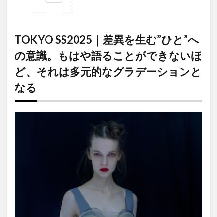
1
TOKYO
SS2025
TOKYO SS2025｜差異を生む”ひと”へ
｜差異
を生
の意識。もはや語ることができないほ
む”ひ
と”への
ど、それは多元的なグラデーションと
意識。
もはや
なる
語るこ
とがで
きない
ほど、
それは
多元的
なグラ
デーシ
ョンと
なる
2
可
視化され
ない物語
や心象風