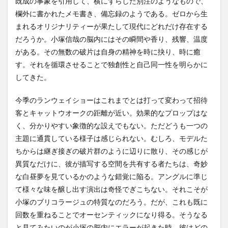
既成の事象を引用して、横にずらした別注のようなもので、
欄外に書かれたメモ書き、備忘録のようである。ゼロから生
まれるオリジナリティーが果たして現代にどれだけ存在する
だろうか。小塚信哉の脳内にはその瞬間や香り、残響、温度
がある。その無数の破片は自身の精神を時に抉り、時に癒
す。それを循環させることで独創性と自己同一性を明らかに
してきた。
今季のランウェイショーはこれまでとは打って変わって招待
客とキャットウオークの距離が近い。効果的なプロップはな
く、分かりやすい象徴的な設えでもない。ただどうも一つの
主題に通貫している様子は感じられない。むしろ、モデルた
ちからは継ぎ接ぎの破片群のように辺りに散り、その感じが
異質なだけに、彼が描写する空間を共有する者たちは、奇妙
な白昼夢を見ているかのような錯覚に陥る。アングルに準じ
て様々な味を醸し出す演出は奇怪でぎこちない。それこそが
小塚のブリコラージュの特質なのだろう。だが、これも既に
回数を重ねることでオーセンティックになり得る。そうなる
と見てみたいのが小塚の脳内にエラーが起きた時、彼はどの