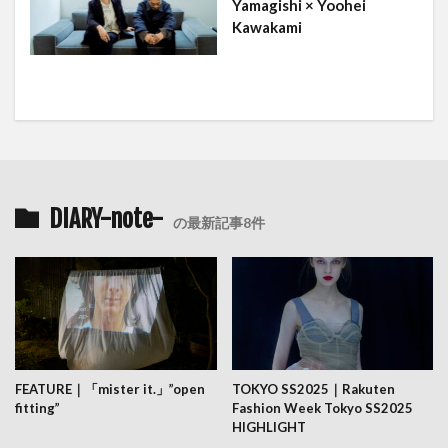
Yamagishi × Yoohei
Kawakami
DIARY-note-
の最新記事8件
FEATURE｜「mister it.」”open
TOKYO SS2025｜Rakuten
fitting”
Fashion Week Tokyo SS2025
HIGHLIGHT