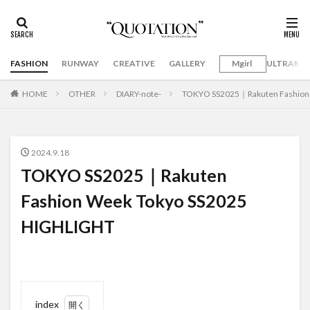
FASHION
RUNWAY
CREATIVE
GALLERY
Mgirl
ULTRAMA
HOME
OTHER
DIARY-note-
TOKYO SS2025｜Rakuten Fashion
2024.9.18
TOKYO SS2025｜Rakuten
Fashion Week Tokyo SS2025
HIGHLIGHT
index