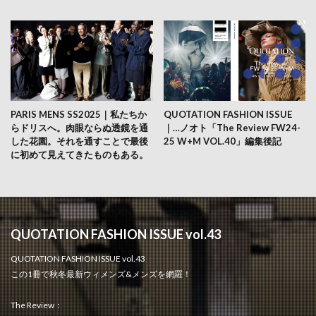
PARIS MENS SS2025｜私たちか
QUOTATION FASHION ISSUE
らドリスへ。肉眼ならぬ透鏡を通
｜…ノオト「The Review FW24-
した花園。それを通すことで最後
25 W+M VOL.40」編集後記
に初めて見えてきたものもある。
QUOTATION FASHION ISSUE vol.43
QUOTATION FASHION ISSUE vol.43
この1冊で秋冬最新ウィメンズ&メンズを網羅！
The Review：