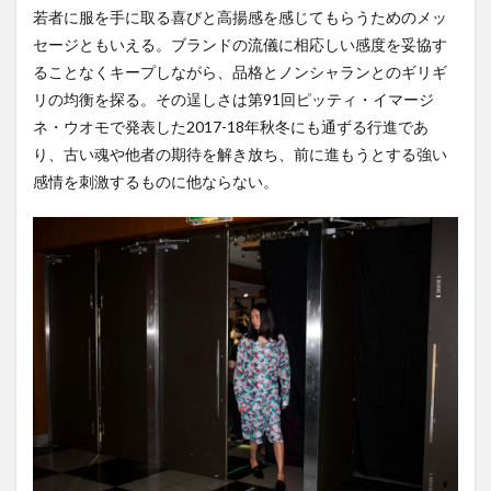
若者に服を手に取る喜びと高揚感を感じてもらうためのメッ
セージともいえる。ブランドの流儀に相応しい感度を妥協す
ることなくキープしながら、品格とノンシャランとのギリギ
リの均衡を探る。その逞しさは第91回ピッティ・イマージ
ネ・ウオモで発表した2017-18年秋冬にも通ずる行進であ
り、古い魂や他者の期待を解き放ち、前に進もうとする強い
感情を刺激するものに他ならない。