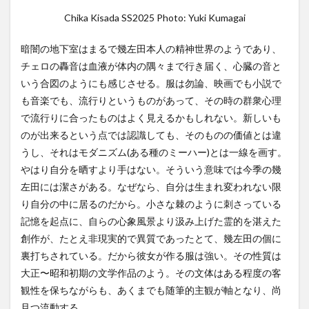
Chika Kisada SS2025 Photo: Yuki Kumagai
暗闇の地下室はまるで幾左田本人の精神世界のようであり、
チェロの轟音は血液が体内の隅々まで行き届く、心臓の音と
いう合図のようにも感じさせる。服は勿論、映画でも小説で
も音楽でも、流行りというものがあって、その時の群衆心理
で流行りに合ったものはよく見えるかもしれない。新しいも
のが出来るという点では認識しても、そのものの価値とは違
うし、それはモダニズム(ある種のミーハー)とは一線を画す。
やはり自分を晒すより手はない。そういう意味では今季の幾
左田には潔さがある。なぜなら、自分は生まれ変われない限
り自分の中に居るのだから。小さな棘のように刺さっている
記憶を起点に、自らの心象風景より汲み上げた霊的を湛えた
創作が、たとえ非現実的で異質であったとて、幾左田の個に
裏打ちされている。だから彼女が作る服は強い。その性質は
大正〜昭和初期の文学作品のよう。その文体はある程度の客
観性を保ちながらも、あくまでも随筆的主観が軸となり、尚
且つ流動する。