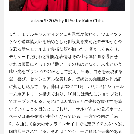
sulvam SS2025 by R Photo: Kaito Chiba
また、モデルキャスティングにも意気が伝わる。ウエマツタ
ケシや遊屋慎太郎を始めとした創設期を支えたモデルから今
を彩る新生モデルまで多様な顔が揃った。凛々しくもあり、
デリケードだけれど剛健な表情はその生命体に血を通わせ、
それは藤田にとっての「装い」そのものとなる。未来という
眩い光をブランドのDNAとして捉え、生命、自らを表現する
愛、喜び、センシュアルな美しさ、伝統との距離感を作品群
に落とし込んでいる。藤田は2022年1月、パリ3区にショール
ーム兼アトリエを構えており、10月には新たにショップとし
てオープンさせる。それには現地の人との密接な関係性を築
いていくことを目的としており、「サルバム」の公式ホーム
ページは海外発送が中心となっている。一方で今回の「by
R」を通して楽天のオンラインサイトで限定アイテムを中心に
国内展開されている。それはこのショーに触れた未来のある