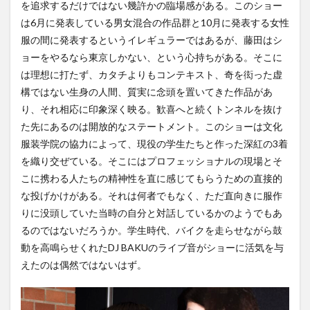
を追求するだけではない幾許かの臨場感がある。このショー
は6月に発表している男女混合の作品群と10月に発表する女性
服の間に発表するというイレギュラーではあるが、藤田はシ
ョーをやるなら東京しかない、という心持ちがある。そこに
は理想に打たず、カタチよりもコンテキスト、奇を衒った虚
構ではない生身の人間、質実に念頭を置いてきた作品があ
り、それ相応に印象深く映る。歓喜へと続くトンネルを抜け
た先にあるのは開放的なステートメント。このショーは文化
服装学院の協力によって、現役の学生たちと作った深紅の3着
を織り交ぜている。そこにはプロフェッショナルの現場とそ
こに携わる人たちの精神性を直に感じてもらうための直接的
な投げかけがある。それは何者でもなく、ただ直向きに服作
りに没頭していた当時の自分と対話しているかのようでもあ
るのではないだろうか。学生時代、バイクを走らせながら鼓
動を高鳴らせくれたDJ BAKUのライブ音がショーに活気を与
えたのは偶然ではないはず。