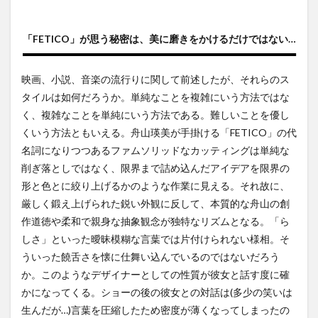
「FETICO」が思う秘密は、美に磨きをかけるだけではない…
映画、小説、音楽の流行りに関して前述したが、それらのス
タイルは如何だろうか。単純なことを複雑にいう方法ではな
く、複雑なことを単純にいう方法である。難しいことを優し
くいう方法ともいえる。舟山瑛美が手掛ける「FETICO」の代
名詞になりつつあるファムソリッドなカッティングは単純な
削ぎ落としではなく、限界まで詰め込んだアイデアを限界の
形と色とに絞り上げるかのような作業に見える。それ故に、
厳しく鍛え上げられた鋭い外観に反して、本質的な舟山の創
作道徳や柔和で親身な抽象観念が独特なリズムとなる。「ら
しさ」といった曖昧模糊な言葉では片付けられない様相。そ
ういった饒舌さを懐に仕舞い込んでいるのではないだろう
か。このようなデザイナーとしての性質が彼女と話す度に確
かになってくる。ショーの後の彼女との対話は(多少の笑いは
生んだが…)言葉を圧縮したため密度が薄くなってしまったの