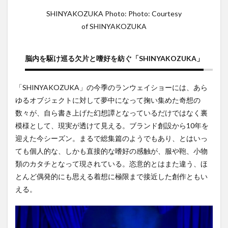
SHINYAKOZUKA Photo: Photo: Courtesy
of SHINYAKOZUKA
脳内を駆け巡る欠片と嗜好を紡ぐ「SHINYAKOZUKA」
「SHINYAKOZUKA」の今季のランウェイショーには、あら
ゆるオブジェクトに対して夢中になって掬い集めた奇想の
数々が、自ら書き上げた幻想譚となっているだけではなく裏
模様として、現実が透けて見える。ブランド創設から10年を
迎えた今シーズン。まるで総集篇のようでもあり、とはいっ
ても個人的な、しかも直接的な嗜好の感触が、服や鞄、小物
類のカタチとなって現されている。恣意的とはまた違う、ほ
とんど偶発的にも思える着想に極限まで接近した創作ともい
える。