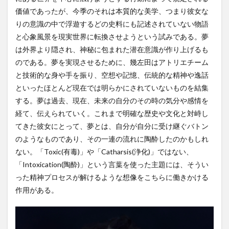
価値であったが、今季のそれは本質的な美学、つまり彼女な
りの意識の中で浮遊するどの史料にも記述されていない物語
と心象風景を現実世界に転換させようという試みである。夢
は外界より隠され、神秘に包まれた潜在意識が作り上げるも
のである。夢を実現させるために、幾左田はアトリエチーム
と技術的な身や手を振り、空想や記憶、伝統的な精神や逸話
といったほとんど現在では明らかにされていないものを結集
する。夢は過去、現在、未来の自分のその時の気分や感情を
経て、伝えられていく。これまで明確な歴史や文化と対峙し
てきた彼女にとって、夢とは、自分が自分に受け継ぐバトン
のようなものであり、その一連の流れに陶酔したのかもしれ
ない。「Toxic(有毒)」や「Catharsis(浄化)」ではない、
「Intoxication(陶酔)」という言葉を使った主題には、そうい
った精神プロセスが解けるような想像をこちらに働きかける
作用がある。