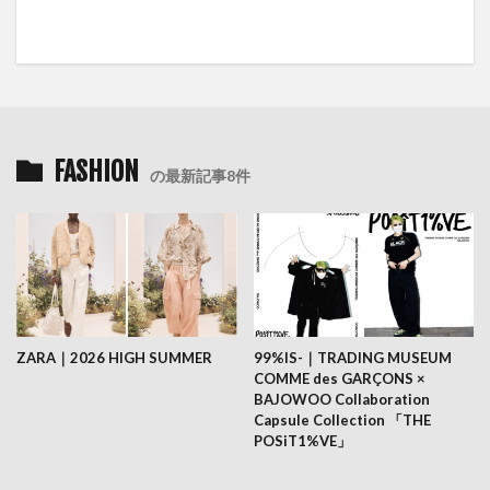
FASHION
の最新記事8件
ZARA｜2026 HIGH SUMMER
99%IS-｜TRADING MUSEUM
COMME des GARÇONS ×
BAJOWOO Collaboration
Capsule Collection 「THE
POSiT1%VE」