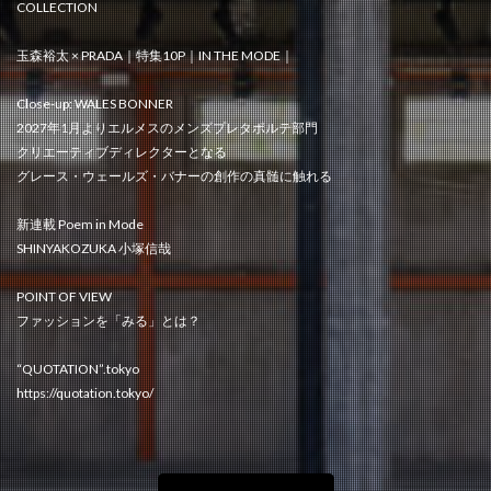
COLLECTION
玉森裕太 × PRADA｜特集10P｜IN THE MODE｜
Close-up: WALES BONNER
2027年1月よりエルメスのメンズプレタポルテ部門
クリエーティブディレクターとなる
グレース・ウェールズ・バナーの創作の真髄に触れる
新連載 Poem in Mode
SHINYAKOZUKA 小塚信哉
POINT OF VIEW
ファッションを「みる」とは？
“QUOTATION”.tokyo
https://quotation.tokyo/