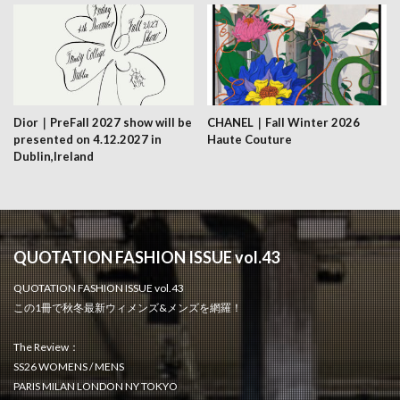
Dior｜PreFall 2027 show will be
CHANEL｜Fall Winter 2026
presented on 4.12.2027 in
Haute Couture
Dublin,Ireland
QUOTATION FASHION ISSUE vol.43
QUOTATION FASHION ISSUE vol.43
この1冊で秋冬最新ウィメンズ&メンズを網羅！
The Review：
SS26 WOMENS / MENS
PARIS MILAN LONDON NY TOKYO