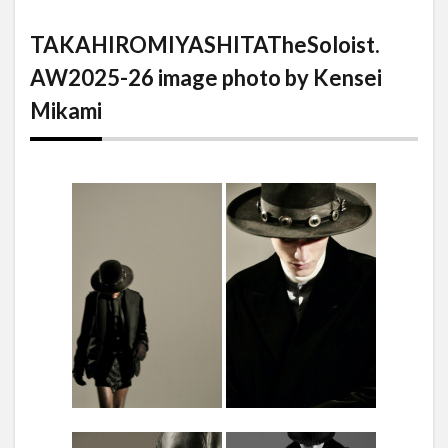
TAKAHIROMIYASHITATheSoloist.
AW2025-26 image photo by
TAKAHIROMIYASHITATheSoloist.
Kensei Mikami
AW2025-26 image photo by Kensei
Mikami