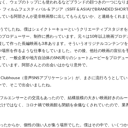
なく、ウェブのトップにも使われるなどブランドの顔つきの一つになり
ィルムフェスティバル & アジア（SSFF & ASIA)でBRANDED SH
している阿部さんが是非映画祭に出してもらえないか、と連絡をくれま
 そうでしたね。僕はシェイクトーキョーというクリエーティブスタジオ
のプロデューサー、制作に携わっています。元々は10年以上映画プロデ
資して作った長編映画も3本あります。そういうオリジナルコンテンツ
や場所を作るような仕事をしていました。その後、他社の映画の宣伝を
せて、一般企業や地方自治体のSNS周りのショートムービーをプロデュ
しています。阿部さんとの出会いはかなり意外で。
 Clubhouse（音声SNSアプリケーション）が、まさに流行ろうとし
ーで、そこで出会いましたね。
インフルエンサーとの交流もあったので、結構規模の大きい映画好きのル
だけではなく、コロナ禍で映画館も閉鎖を余儀なくされていたので、業
なかったからか、個性の強い人が集う場所でした。僕はその中で、いくつ