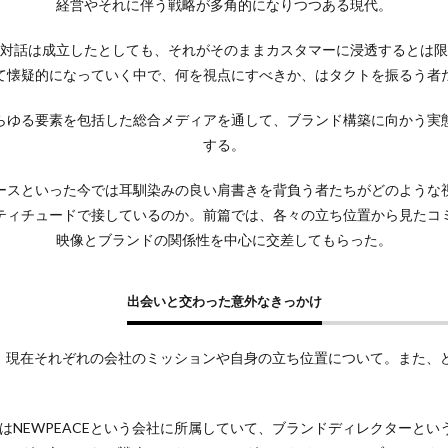
経営やそれに伴う戦略が多角的になりつつある現代。
対話は成立したとしても、それがそのままカスタマーに浸透するとは限
て懐疑的になっていく中で、何を視点にすべきか、はタクトを振るう者
らゆる要素を包括した総合メディアを通して、ブランド構築に向かう実
する。
ースといった今では耳馴染みの良い肩書きを背負う者たちがどのような
ティチュードで接しているのか。前篇では、各々の立ち位置から見たコ
映像とブランドの関係性を中心に交差してもらった。
出会いと交わった意外なきっかけ
、現在それぞれの会社のミッションや自身の立ち位置について。また、
僕はNEWPEACEという会社に所属していて、ブランドディレクターと