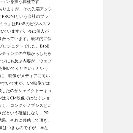
ションを担う職種です。
ーもありますが、その先端アクシ
PRONIという会社のブラ
ミツ」はBtoBのビジネスマ
されていますが、今は個人が
け合っています。最終的に個
ロジェクトでした。BtoB
ルティングの立場からしたら
ージにも及ぶ内容が、ウェブ
を抱いてください」という
めに、映像がメディアに向い
やすいですが、CM映像では
談したのがシェイクトーキョ
やはりCM映像ではなくショ
なく、ロングシノプシスとい
だという確信になり、PR
結果、それに共感して頂き、
映像はつきものですが、単な