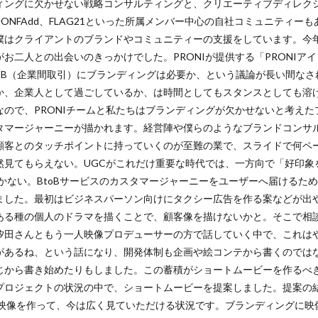
ィングに欠かせない戦略コンサルティングと、クリエーティブディレク
ANやONFAdd、FLAG21といった所属メンバー中心の自社コミュニティ
僕はクライアントのブランドやコミュニティーの支援をしています。今年
お二人との出会いのきっかけでした。PRONIが提供する「PRONIアイ
toB（企業間取引）にブランディングは必要か、という議論が長い間な
か、企業人として過ごしているか、は時間としてもスタンスとしても溶
ので、PRONIチームと私たちはブランディングが欠かせないと考えたプ
タマージャーニーが描かれます。経営陣や僕らのようなブランドコンサ
顧客とのタッチポイントに持っていくのが至難の業で、スライドで何ペ
然見てもらえない。UGCがこれだけ重要な時代では、一方向で「好印象
かない。BtoBサービスのカスタマージャーニーをユーザーへ届けるた
ました。最初はビジネスパーソン向けにタクシー広告を作る案などが出
ある種の個人のドラマを描くことで、顧客像を描けないかと。そこで相
汐田さんともう一人映像プロデューサーの方で話していく中で、これは
があるね、という話になり、開発体制も企画や絵コンテから書くのでは
じから書き始めたりもしました。この蓄積がショートムービーを作るべき
プロジェクトの状況の中で、ショートムービーを提案しました。提案の
脚で映像を作って、今は広く見ていただける状況です。ブランディングに