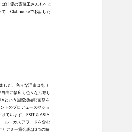
えば俳優の斎藤工さんもヘビ
Clubhouseでお話した
ていました。色々な理由はあり
eで自由に幅広く色々な活動し
SIAという国際短編映画祭を
イベントのプロデュースやショ
ます。SSFF & ASIA
ジ・ルーカスアワードを含む
アカデミー賞公認は3つの映