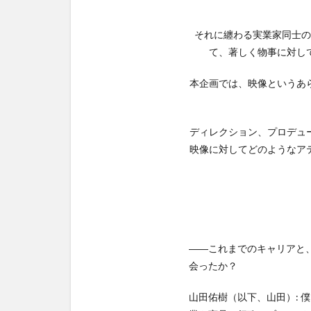
外
な
それに纏わる実業家同士の
き
っ
て、著しく物事に対し
か
け
本企画では、映像というあ
3
未曾
ディレクション、プロデュ
有の
映像に対してどのようなア
事態
を経
て、
変わ
った
こと
変わ
――これまでのキャリアと
らな
会ったか？
いこ
と
山田佑樹（以下、山田）: 
4