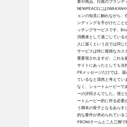
業や商品、行政のブランデ
映
NEWPEACEにはIWAK
像
ョンの知見に触れながら、
と
ブ
ンディングを手がけたことが
ラ
ッチングサービスです。B
ン
消費者として過ごしている
ド
人に届くという点では同じな
構
サービスは特に複雑なカス
築
の
重要視されますが、これを
整
サイトにあったとしても当
合
PRメッセージだけでは、届
性
ているなと漠然と考えてい
なく、ショートムービーで
ーの汐田さんでした。僕と
ートムービー的に作る必要
う脚本の骨子となるあらす
的な要件が求められている
PRONIチームと二人三