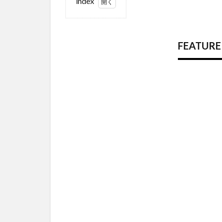
index
1
FEATURE
｜映像が
FEAT
ブランド
の構築に
必要とな
る時代に
向かって
｜前篇
2
出
会
い
と
交
わ
っ
た
意