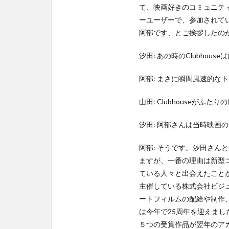
て、映画好きのコミュニテ
ーユーザーで、参加されてい
阿部です、とご挨拶したの
汐田: あの時のClubhou
阿部: まさに瞬間風速的な
山田: Clubhouseが
汐田: 阿部さんは当時映画
阿部: そうです。汐田さんと
ますが、一番の理由は新型コ
ている人々と出会えたことが
主催している株式会社ビジュ
ートフィルムの配給や制作、プ
は今年で25周年を迎えま
５つの受賞作品が翌年のア