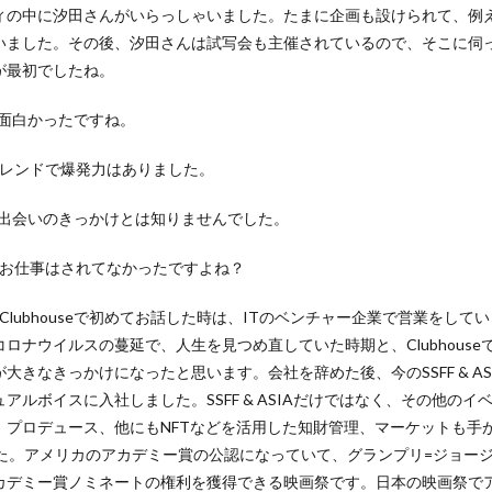
ィの中に汐田さんがいらっしゃいました。たまに企画も設けられて、例
ました。その後、汐田さんは試写会も主催されているので、そこに伺って、
が最初でしたね。
seは面白かったですね。
トレンドで爆発力はありました。
ふたりの出会いのきっかけとは知りませんでした。
のお仕事はされてなかったですよね？
Clubhouseで初めてお話した時は、ITのベンチャー企業で営業をし
ロナウイルスの蔓延で、人生を見つめ直していた時期と、Clubhous
大きなきっかけになったと思います。会社を辞めた後、今のSSFF & A
アルボイスに入社しました。SSFF & ASIAだけではなく、その他の
ロデュース、他にもNFTなどを活用した知財管理、マーケットも手がけてい
した。アメリカのアカデミー賞の公認になっていて、グランプリ=ジョー
カデミー賞ノミネートの権利を獲得できる映画祭です。日本の映画祭で